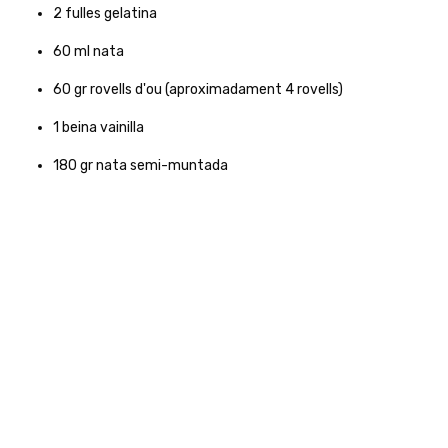
2
fulles gelatina
60
ml
nata
60
gr
rovells d'ou (aproximadament 4 rovells)
1
beina vainilla
180
gr
nata semi-muntada