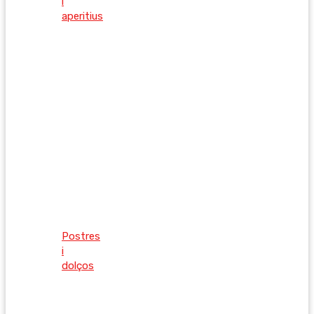
i
aperitius
Postres
i
dolços