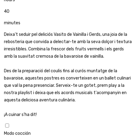
40
minutes
Deixa't seduir pel deliciós Vasito de Vainilla i Gerds, una joia de la
rebosteria que convida a delectar-te amb la seva dolçor i textura
irresistibles. Combina la frescor dels fruits vermells i els gerds
amb la suavitat cremosa de la bavaroise de vainilla.
Des de la preparació del coulis fins al curós muntatge de la
bavaroise, aquestes postres es converteixen en un ballet culinari
que val la pena presenciar. Serveix-te un gotet, prem play a la
nostra playlist i deixa que els acords musicals t'acompanyin en
aquesta deliciosa aventura culinària.
¡A cuinar s'ha dit!
Modo cocción