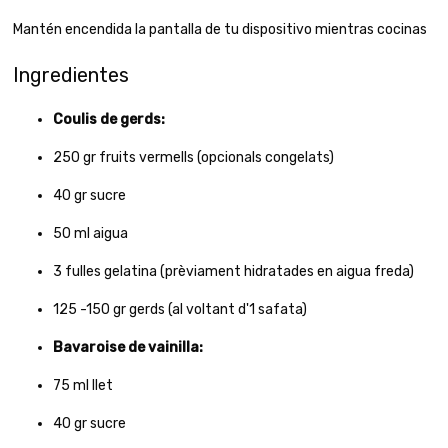
Mantén encendida la pantalla de tu dispositivo mientras cocinas
Ingredientes
Coulis de gerds:
250
gr
fruits vermells (opcionals congelats)
40
gr
sucre
50
ml
aigua
3
fulles gelatina (prèviament hidratades en aigua freda)
125
-150 gr gerds (al voltant d'1 safata)
Bavaroise de vainilla:
75
ml
llet
40
gr
sucre