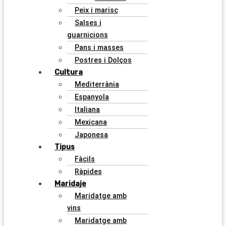
Peix i marisc
Salses i
guarnicions
Pans i masses
Postres i Dolços
Cultura
Mediterrània
Espanyola
Italiana
Mexicana
Japonesa
Tipus
Fàcils
Ràpides
Maridaje
Maridatge amb
vins
Maridatge amb