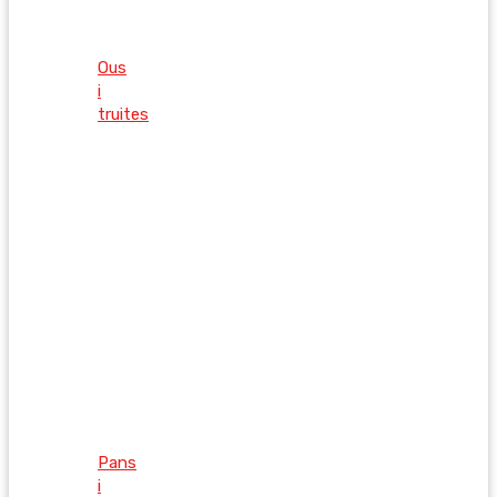
Ous
i
truites
Pans
i