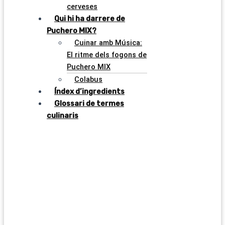
cerveses
Qui hi ha darrere de
Puchero MIX?
Cuinar amb Música:
El ritme dels fogons de
Puchero MIX
Colabus
Índex d’ingredients
Glossari de termes
culinaris