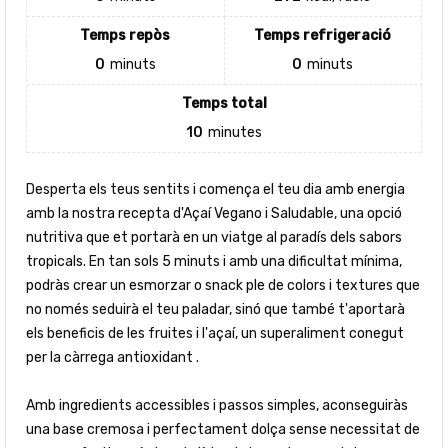
Temps repòs
Temps refrigeració
0
minuts
0
minuts
Temps total
10
minutes
Desperta els teus sentits i comença el teu dia amb energia
amb la nostra recepta d'Açaí Vegano i Saludable, una opció
nutritiva que et portarà en un viatge al paradís dels sabors
tropicals. En tan sols 5 minuts i amb una dificultat mínima,
podràs crear un esmorzar o snack ple de colors i textures que
no només seduirà el teu paladar, sinó que també t'aportarà
els beneficis de les fruites i l'açaí, un superaliment conegut
per la càrrega antioxidant .
Amb ingredients accessibles i passos simples, aconseguiràs
una base cremosa i perfectament dolça sense necessitat de