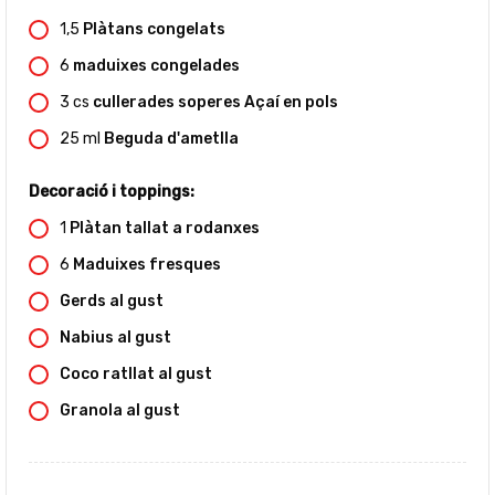
1,5
Plàtans congelats
6
maduixes congelades
3
cs
cullerades soperes Açaí en pols
25
ml
Beguda d'ametlla
Decoració i toppings:
1
Plàtan tallat a rodanxes
6
Maduixes fresques
Gerds al gust
Nabius al gust
Coco ratllat al gust
Granola al gust