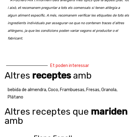
* A Puchero MIX t’informem dels al·lèrgens més típics que té aquest plat. Tot
i això, et recomanem preguntar a tots els comensals si tenen al·lèrgia a
algun aliment específic. A més, recomanem verificar les etiquetes de tots els
ingredients individuals per assegurar-se que no contenen traces d’altres
al·lèrgens, ja que les condicions poden variar segons el productor o el
fabricant.
Et poden interessar
Altres
receptes
amb
bebida de almendra
,
Coco
,
Frambuesas
,
Fresas
,
Granola
,
Plátano
Altres receptes que
mariden
amb