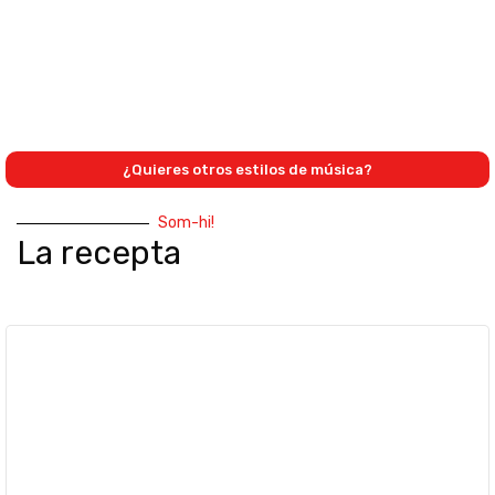
¿Quieres otros estilos de música?
Som-hi!
La recepta