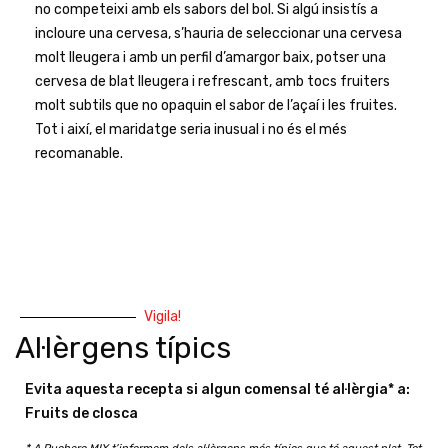
no competeixi amb els sabors del bol. Si algú insistís a
incloure una cervesa, s’hauria de seleccionar una cervesa
molt lleugera i amb un perfil d’amargor baix, potser una
cervesa de blat lleugera i refrescant, amb tocs fruiters
molt subtils que no opaquin el sabor de l’açaí i les fruites.
Tot i així, el maridatge seria inusual i no és el més
recomanable.
Vigila!
Al·lèrgens típics
Evita aquesta recepta si algun comensal té al·lèrgia* a:
Fruits de closca