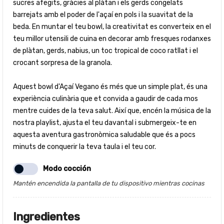
sucres afegits, gràcies al plàtan i els gerds congelats
barrejats amb el poder de l'açaí en pols i la suavitat de la
beda. En muntar el teu bowl, la creativitat es converteix en el
teu millor utensili de cuina en decorar amb fresques rodanxes
de plàtan, gerds, nabius, un toc tropical de coco ratllat i el
crocant sorpresa de la granola.
Aquest bowl d'Açaí Vegano és més que un simple plat, és una
experiència culinària que et convida a gaudir de cada mos
mentre cuides de la teva salut. Així que, encén la música de la
nostra playlist, ajusta el teu davantal i submergeix-te en
aquesta aventura gastronòmica saludable que és a pocs
minuts de conquerir la teva taula i el teu cor.
Modo cocción
Mantén encendida la pantalla de tu dispositivo mientras cocinas
Ingredientes