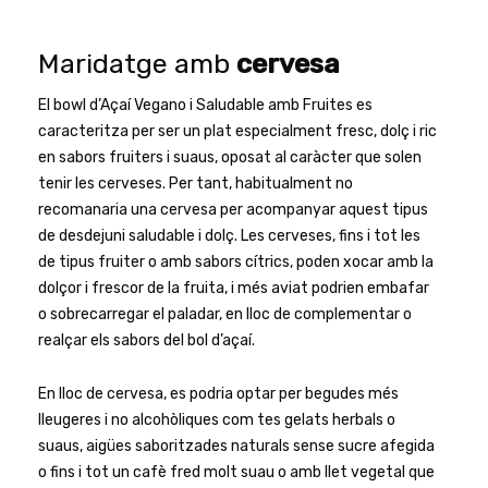
Maridatge amb
cervesa
El bowl d’Açaí Vegano i Saludable amb Fruites es
caracteritza per ser un plat especialment fresc, dolç i ric
en sabors fruiters i suaus, oposat al caràcter que solen
tenir les cerveses. Per tant, habitualment no
recomanaria una cervesa per acompanyar aquest tipus
de desdejuni saludable i dolç. Les cerveses, fins i tot les
de tipus fruiter o amb sabors cítrics, poden xocar amb la
dolçor i frescor de la fruita, i més aviat podrien embafar
o sobrecarregar el paladar, en lloc de complementar o
realçar els sabors del bol d’açaí.
En lloc de cervesa, es podria optar per begudes més
lleugeres i no alcohòliques com tes gelats herbals o
suaus, aigües saboritzades naturals sense sucre afegida
o fins i tot un cafè fred molt suau o amb llet vegetal que