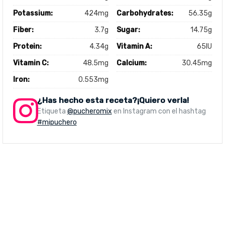
Potassium:
424mg
Carbohydrates:
56.35g
Fiber:
3.7g
Sugar:
14.75g
Protein:
4.34g
Vitamin A:
65IU
Vitamin C:
48.5mg
Calcium:
30.45mg
Iron:
0.553mg
¿Has hecho esta receta?¡Quiero verla!
Etiqueta
@pucheromix
en Instagram con el hashtag
#mipuchero