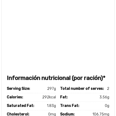
Información nutricional (por ración)*
Serving Size:
297g
Total number of serves:
2
Calories:
292kcal
Fat:
3.56g
Saturated Fat:
1.83g
Trans Fat:
0g
Cholesterol:
0mg
Sodium:
106.75mg