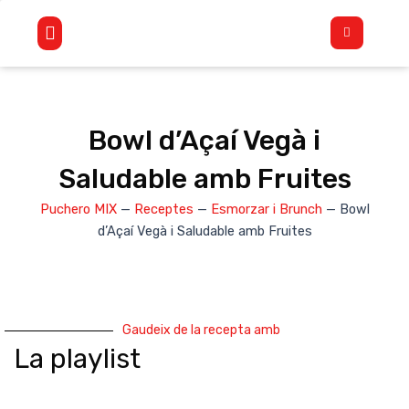
Vés
Flyout
al
Menu
contingut
Bowl d’Açaí Vegà i
Saludable amb Fruites
Puchero MIX
—
Receptes
—
Esmorzar i Brunch
—
Bowl
d’Açaí Vegà i Saludable amb Fruites
Gaudeix de la recepta amb
La playlist