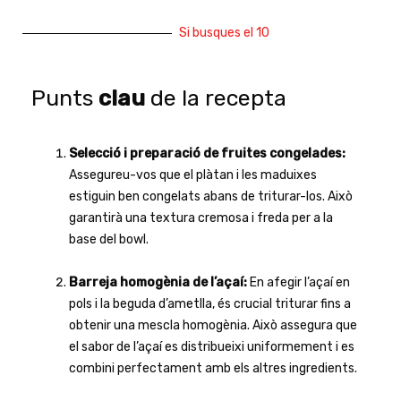
Si busques el 10
Punts
clau
de la recepta
Selecció i preparació de fruites congelades:
Assegureu-vos que el plàtan i les maduixes
estiguin ben congelats abans de triturar-los. Això
garantirà una textura cremosa i freda per a la
base del bowl.
Barreja homogènia de l’açaí:
En afegir l’açaí en
pols i la beguda d’ametlla, és crucial triturar fins a
obtenir una mescla homogènia. Això assegura que
el sabor de l’açaí es distribueixi uniformement i es
combini perfectament amb els altres ingredients.