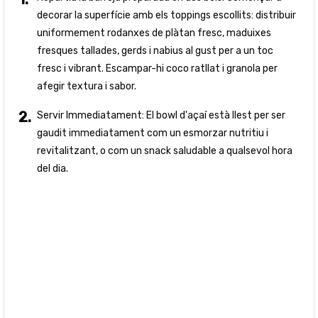
decorar la superfície amb els toppings escollits: distribuir
uniformement rodanxes de plàtan fresc, maduixes
fresques tallades, gerds i nabius al gust per a un toc
fresc i vibrant. Escampar-hi coco ratllat i granola per
afegir textura i sabor.
Servir Immediatament: El bowl d'açaí està llest per ser
gaudit immediatament com un esmorzar nutritiu i
revitalitzant, o com un snack saludable a qualsevol hora
del dia.