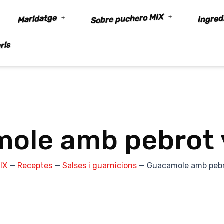
Sobre puchero MIX
Ingred
Maridatge
ris
ole amb pebrot 
IX
—
Receptes
—
Salses i guarnicions
—
Guacamole amb pebr