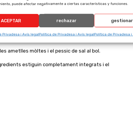
cat al bol fins a assolir una consistència que més
iento, puede afectar negativamente a ciertas características y funciones.
opegades.
ACEPTAR
rechazar
gestionar
e Privadesa i Avís legal
Política de Privadesa i Avís legal
Política de Privadesa i
i barreja-ho bé.
les ametlles mòltes i el pessic de sal al bol.
gredients estiguin completament integrats i el