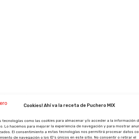
 (
brunoise
). Reserva a la taula de tallar.
Cookies! Ahí va la receta de Puchero MIX
 la polpa. Col·loca la polpa en un bol profund.
s tecnologías como las cookies para almacenar y/o acceder a la información d
vo. Lo hacemos para mejorar la experiencia de navegación y para mostrar anun
zados. El consentimiento a estas tecnologías nos permitirá procesar datos c
iento de navegación o los ID's únicos en este sitio. No consentir o retirar el