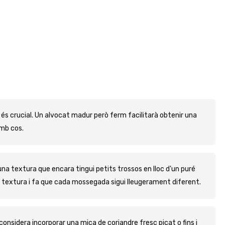
és crucial. Un alvocat madur però ferm facilitarà obtenir una
mb cos.
 una textura que encara tingui petits trossos en lloc d'un puré
textura i fa que cada mossegada sigui lleugerament diferent.
onsidera incorporar una mica de coriandre fresc picat o fins i