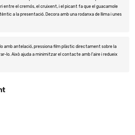
bri entre el cremós, el cruixent, i el picant fa que el guacamole
èntic a la presentació. Decora amb una rodanxa de llima i unes
o amb antelació, pressiona film plàstic directament sobre la
ar-lo. Això ajuda a minimitzar el contacte amb l'aire i redueix
nt