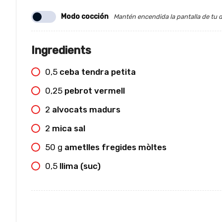
Modo cocción
Mantén encendida la pantalla de tu d
Ingredients
0,5
ceba tendra petita
0,25
pebrot vermell
2
alvocats madurs
2
mica sal
50
g
ametlles fregides mòltes
0,5
llima (suc)