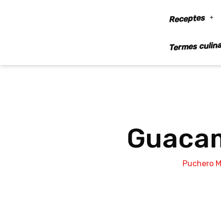
Vés
Receptes
al
contingut
Termes culina
Guacam
Puchero M