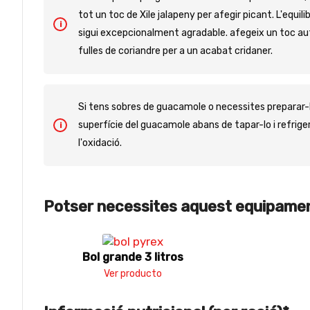
tot un toc de Xile jalapeny per afegir picant. L'equili
sigui excepcionalment agradable. afegeix un toc aut
fulles de coriandre per a un acabat cridaner.
Si tens sobres de guacamole o necessites preparar-l
superfície del guacamole abans de tapar-lo i refriger
l'oxidació.
Potser necessites aquest equipame
Bol grande 3 litros
Ver producto