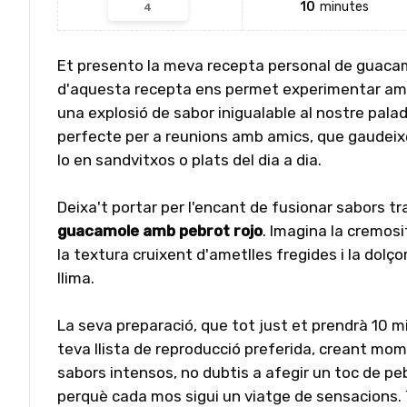
10
minutes
Et presento la meva recepta personal de guacam
d'aquesta recepta ens permet experimentar amb
una explosió de sabor inigualable al nostre pala
perfecte per a reunions amb amics, que gaudeixen
lo en sandvitxos o plats del dia a dia.
Deixa't portar per l'encant de fusionar sabors t
guacamole amb pebrot rojo
. Imagina la cremos
la textura cruixent d'ametlles fregides i la dolç
llima.
La seva preparació, que tot just et prendrà 10 mi
teva llista de reproducció preferida, creant mom
sabors intensos, no dubtis a afegir un toc de peb
perquè cada mos sigui un viatge de sensacions.