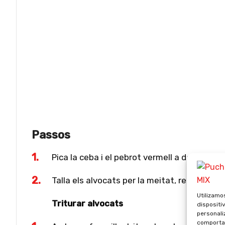
Passos
Pica la ceba i el pebrot vermell a daus petits
Talla els alvocats per la meitat, retira l'os i
Utilizamo
Triturar alvocats
dispositi
personali
comportam