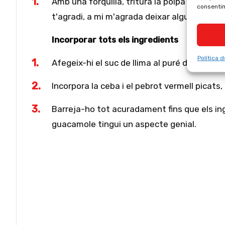
Amb una forquilla, tritura la polpa de l'alvo
consentim
t'agradi, a mi m'agrada deixar algunes ens
Incorporar tots els ingredients
Política d
Afegeix-hi el suc de llima al puré d'alvocat 
Incorpora la ceba i el pebrot vermell picats, 
Barreja-ho tot acuradament fins que els in
guacamole tingui un aspecte genial.