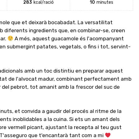
283
kcal/ració
10
minutes
ole que et deixarà bocabadat. La versatilitat
 diferents ingredients que, en combinar-se, creen
dar.
A més, aquest guacamole és l'acompanyant
 submergint patates, vegetals, o fins i tot, servint-
radicionals amb un toc distintiu en preparar aquest
itat de l'alvocat madur, combinant perfectament amb
or del pebrot, tot amanit amb la frescor del suc de
nuts, et convida a gaudir del procés al ritme de la
ents inoblidables a la cuina. Si ets un amant dels
re vermell picant, ajustant la recepta al teu gust
 T'asseguro que t'encantarà tant com a mi