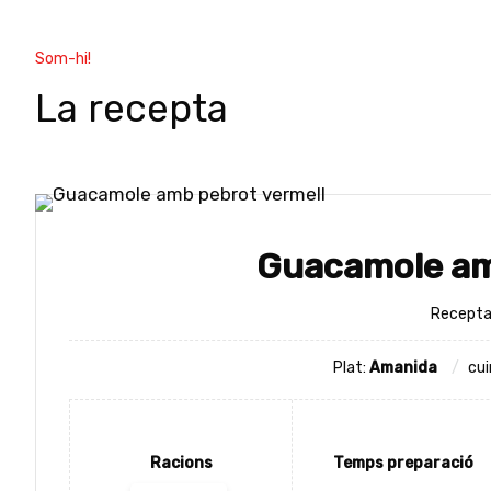
Som-hi!
La recepta
Guacamole am
Recepta 
Plat:
Amanida
cui
Racions
Temps preparació