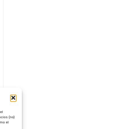
el
cios (no)
omo el