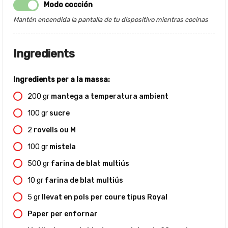
Modo cocción
Mantén encendida la pantalla de tu dispositivo mientras cocinas
Ingredients
Ingredients per a la massa:
200
gr
mantega a temperatura ambient
100
gr
sucre
2
rovells ou M
100
gr
mistela
500
gr
farina de blat multiús
10
gr
farina de blat multiús
5
gr
llevat en pols per coure tipus Royal
Paper per enfornar