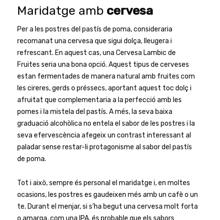
Maridatge amb
cervesa
Per a les postres del pastís de poma, consideraria
recomanat una cervesa que sigui dolça, lleugera i
refrescant. En aquest cas, una Cervesa Lambic de
Fruites seria una bona opció. Aquest tipus de cerveses
estan fermentades de manera natural amb fruites com
les cireres, gerds o préssecs, aportant aquest toc dolç i
afruitat que complementaria a la perfecció amb les
pomes i la mistela del pastís. A més, la seva baixa
graduació alcohòlica no entela el sabor de les postres i la
seva efervescència afegeix un contrast interessant al
paladar sense restar-li protagonisme al sabor del pastís
de poma.
Tot i això, sempre és personal el maridatge i, en moltes
ocasions, les postres es gaudeixen més amb un cafè o un
te. Durant el menjar, si s’ha begut una cervesa molt forta
o amarga, com una IPA, és probable que els sabors