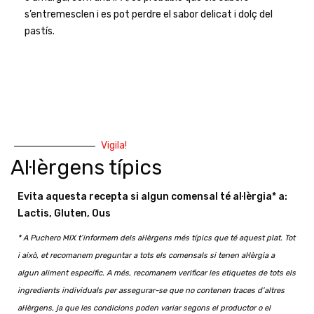
s’entremesclen i es pot perdre el sabor delicat i dolç del
pastís.
Vigila!
Al·lèrgens típics
Evita aquesta recepta si algun comensal té al·lèrgia* a:
Lactis, Gluten, Ous
* A Puchero MIX t’informem dels al·lèrgens més típics que té aquest plat. Tot
i això, et recomanem preguntar a tots els comensals si tenen al·lèrgia a
algun aliment específic. A més, recomanem verificar les etiquetes de tots els
ingredients individuals per assegurar-se que no contenen traces d’altres
al·lèrgens, ja que les condicions poden variar segons el productor o el