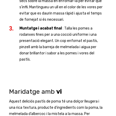
secs sobre la massa en enfornar-la per evitar que
s’infli. Mantingueu un ull en el color de les vores per
evitar que es daurin massa ràpid i ajusta el temps
de fornejat si és necessari.
Muntatge i acabat final
: Talla les pomes a
rodanxes fines per a una cocció uniforme i una
presentació elegant. Un cop enfornat el pastís,
pinzell amb la barreja de melmelada i aigua per
donar brillantor i sabor a les pomes i vores del
pastís.
Maridatge amb
vi
Aquest deliciós pastís de poma té una dolçor lleugera i
una rica textura, producte d’ingredients com la poma, la
melmelada d’albercoc i la mistela a la massa. Per