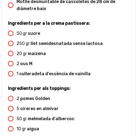
Motlle desmuntable de cassoletes de 28 cm de
diàmetre baix
Ingredients per a la crema pastissera:
50
gr
sucre
250
gr
llet semidesnatada sense lactosa
20
gr
maizena
2
ous M
1
culleradeta d'essència de vainilla
Ingredients per als toppings:
2
pomes Golden
5
cireres en almívar
50
gr
melmelada d'albercoc
10
gr
aigua