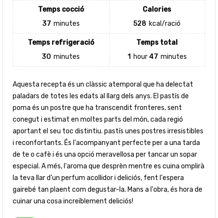
Temps cocció
Calories
37
minutes
528
kcal/ració
Temps refrigeració
Temps total
30
minutes
1
hour
47
minutes
Aquesta recepta és un clàssic atemporal que ha delectat
paladars de totes les edats al llarg dels anys. El pastís de
poma és un postre que ha transcendit fronteres, sent
conegut i estimat en moltes parts del món, cada regió
aportant el seu toc distintiu. pastís unes postres irresistibles
i reconfortants. És l'acompanyant perfecte per a una tarda
de te o cafè i és una opció meravellosa per tancar un sopar
especial. A més, l'aroma que desprèn mentre es cuina omplirà
la teva llar d'un perfum acollidor i deliciós, fent l'espera
gairebé tan plaent com degustar-la. Mans a l'obra, és hora de
cuinar una cosa increïblement deliciós!