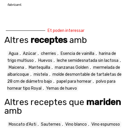
fabricant.
Et poden interessar
Altres
receptes
amb
Agua
,
Azúcar
,
cherries
,
Esencia de vainilla
,
harina de
trigo multiuso
,
Huevos
,
leche semidesnatada sin lactosa
,
Maicena
,
Mantequilla
,
manzanas Golden
,
mermelada de
albaricoque
,
mistela
,
molde desmontable de tartaletas de
28 cm de diámetro bajo
,
papel para hornear
,
polvo para
hornear tipo Royal
,
Yemas de huevo
Altres receptes que
mariden
amb
Moscato d'Asti
,
Sauternes
,
Vino blanco
,
Vino espumoso