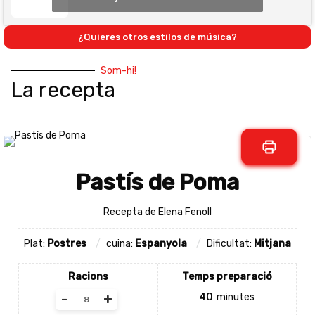
¿Quieres otros estilos de música?
Som-hi!
La recepta
Pastís de Poma
Recepta de Elena Fenoll
Plat:
Postres
cuina:
Espanyola
Dificultat:
Mitjana
Racions
Temps preparació
-
+
40
minutes