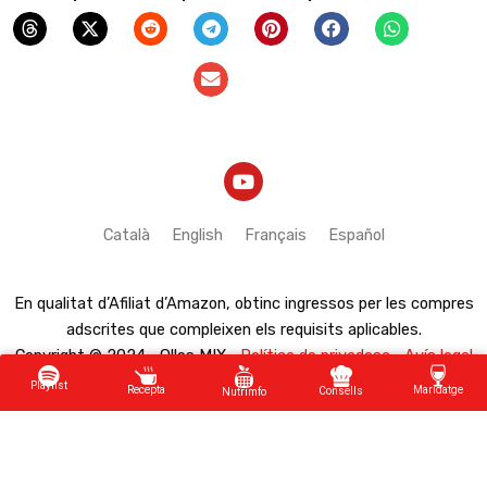
Y
o
u
t
Català
English
Français
Español
u
b
e
En qualitat d’Afiliat d’Amazon, obtinc ingressos per les compres
adscrites que compleixen els requisits aplicables.
Copyright © 2024 · Olles MIX ·
Política de privadesa · Avís legal
·
Política de cookies
· Un projecte amb
de
Bernie Torras
Playlist
Recepta
Maridatge
Consells
Nutrimfo