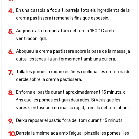
En una cassola a foc alt, barreja tots els ingredients de la
crema pastissera i remena'ls fins que espessin.
Augmenta la temperatura del forn a 180 ° C amb
ventilador i grill.
Aboqueu la crema pastissera sobre la base de la massa ja
cuita i esteneu-la uniformement amb una cullera.
Talla les pomes a rodanxes fines i col·loca-les en forma de
cercle sobre la crema pastissera.
Enforna el pastís durant aproximadament 15 minuts, o
fins que les pomes estiguin daurades. Si veus que les
vores s'enfosqueixen massa ràpid, treu-la del forn abans.
Deixa reposar el pastís fora del forn durant 15 minuts.
Barreja la melmelada amb l'aigua i pinzella les pomes i les