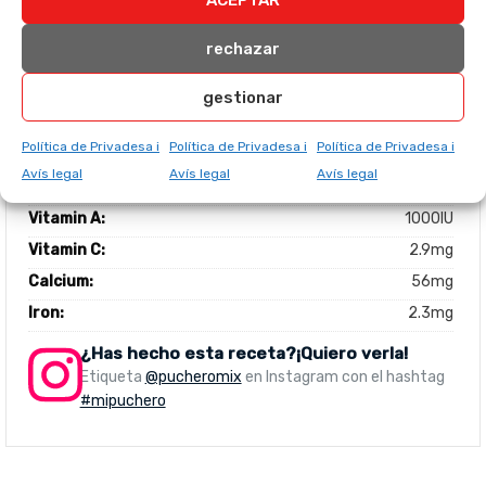
Sodium:
331mg
rechazar
Potassium:
112mg
Carbohydrates:
61.2g
gestionar
Fiber:
1.8g
Política de Privadesa i
Política de Privadesa i
Política de Privadesa i
Sugar:
29.5g
Avís legal
Avís legal
Avís legal
Protein:
7.5g
Vitamin A:
1000IU
Vitamin C:
2.9mg
Calcium:
56mg
Iron:
2.3mg
¿Has hecho esta receta?¡Quiero verla!
Etiqueta
@pucheromix
en Instagram con el hashtag
#mipuchero