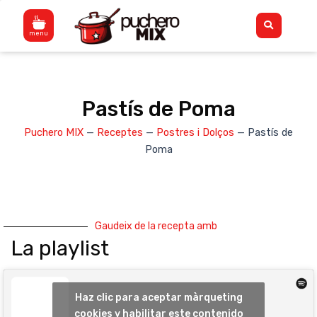
Vés
Flyout
al
Menu
contingut
Pastís de Poma
Puchero MIX
—
Receptes
—
Postres i Dolços
—
Pastís de
Poma
Gaudeix de la recepta amb
La playlist
Haz clic para aceptar màrqueting
cookies y habilitar este contenido