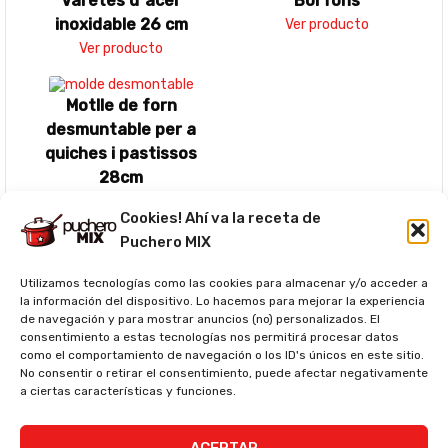
Varetes d´acer
Bol fons
inoxidable 26 cm
Ver producto
Ver producto
Motlle de forn
desmuntable per a
quiches i pastissos
28cm
Ver producto
Cookies! Ahí va la receta de
Puchero MIX
Informació nutricional (per ració)*
Utilizamos tecnologías como las cookies para almacenar y/o acceder a
Serving Size:
162g
la información del dispositivo. Lo hacemos para mejorar la experiencia
de navegación y para mostrar anuncios (no) personalizados. El
Total number of serves:
8
consentimiento a estas tecnologías nos permitirá procesar datos
como el comportamiento de navegación o los ID's únicos en este sitio.
Calories:
528kcal
No consentir o retirar el consentimiento, puede afectar negativamente
Fat:
29.7g
a ciertas características y funciones.
Saturated Fat:
18.6g
Cholesterol:
186mg
ACEPTAR