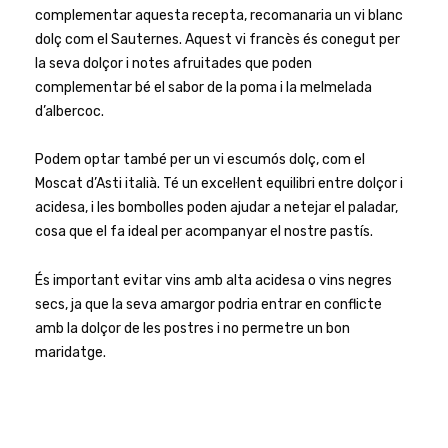
complementar aquesta recepta, recomanaria un vi blanc
dolç com el Sauternes. Aquest vi francès és conegut per
la seva dolçor i notes afruitades que poden
complementar bé el sabor de la poma i la melmelada
d’albercoc.
Podem optar també per un vi escumós dolç, com el
Moscat d’Asti italià. Té un excel·lent equilibri entre dolçor i
acidesa, i les bombolles poden ajudar a netejar el paladar,
cosa que el fa ideal per acompanyar el nostre pastís.
És important evitar vins amb alta acidesa o vins negres
secs, ja que la seva amargor podria entrar en conflicte
amb la dolçor de les postres i no permetre un bon
maridatge.