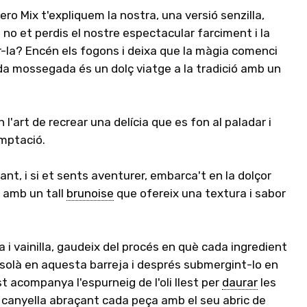
ero Mix t'expliquem la nostra, una versió senzilla,
I no et perdis el nostre espectacular farciment i la
r-la? Encén els fogons i deixa que la màgia comenci
da mossegada és un dolç viatge a la tradició amb un
'art de recrear una delícia que es fon al paladar i
emptació.
iant, i si et sents aventurer, embarca't en la dolçor
s amb un tall
brunoise
que ofereix una textura i sabor
i vainilla, gaudeix del procés en què cada ingredient
solà en aquesta barreja i després submergint-lo en
 acompanya l'espurneig de l'oli llest per
daurar
les
 i canyella abraçant cada peça amb el seu abric de