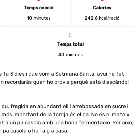
Temps cocció
Calories
10
minutes
242,6
kcal/ració
Temps total
40
minutes
e fa 3 dies i que som a Setmana Santa, avui he fet
'n recordaràs quan ho provis perquè està d'escàndol
i ou, fregida en abundant oli i arrebossada en sucre i
l més important de la torrija és el pa. No és el mateix
lat a un pa casolà amb una bona
fermentació
. Per això,
n pa casolà o ho faig a casa.