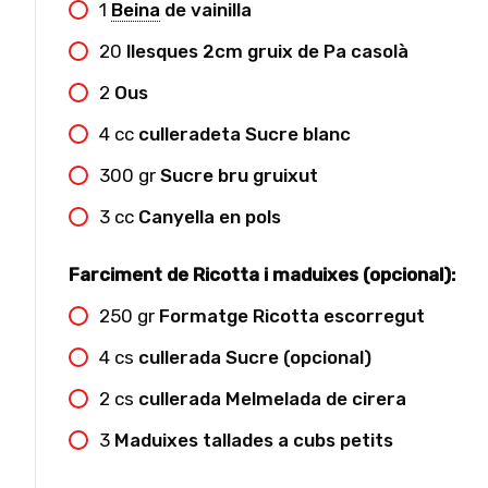
1
Beina
de vainilla
20
llesques 2cm gruix de Pa casolà
2
Ous
4
cc
culleradeta Sucre blanc
300
gr
Sucre bru gruixut
3
cc
Canyella en pols
Farciment de Ricotta i maduixes (opcional):
250
gr
Formatge Ricotta escorregut
4
cs
cullerada Sucre (opcional)
2
cs
cullerada Melmelada de cirera
3
Maduixes tallades a cubs petits