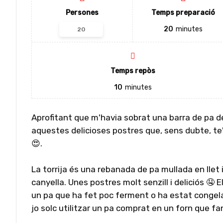
Persones
Temps preparació
20
minutes
Temps repòs
10
minutes
Aprofitant que m'havia sobrat una barra de pa d
aquestes delicioses postres que, sens dubte, te
😍.
La torrija és una rebanada de pa mullada en llet 
canyella. Unes postres molt senzill i deliciós 🤤 E
un pa que ha fet poc ferment o ha estat conge
jo solc utilitzar un pa comprat en un forn que fa