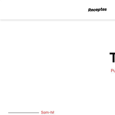
Vés
Receptes
al
contingut
P
Som-hi!