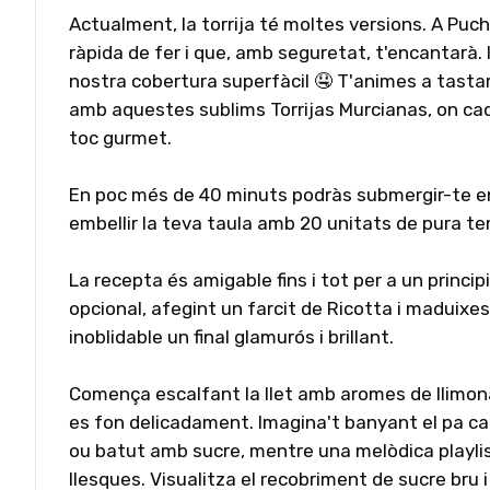
Actualment, la torrija té moltes versions. A Puch
ràpida de fer i que, amb seguretat, t'encantarà. 
nostra cobertura superfàcil 🤤 T'animes a tasta
amb aquestes sublims Torrijas Murcianas, on ca
toc gurmet.
En poc més de 40 minuts podràs submergir-te en l
embellir la teva taula amb 20 unitats de pura t
La recepta és amigable fins i tot per a un princip
opcional, afegint un farcit de Ricotta i maduixe
inoblidable un final glamurós i brillant.
Comença escalfant la llet amb aromes de llimona 
es fon delicadament. Imagina't banyant el pa ca
ou batut amb sucre, mentre una melòdica playlist
llesques. Visualitza el recobriment de sucre bru