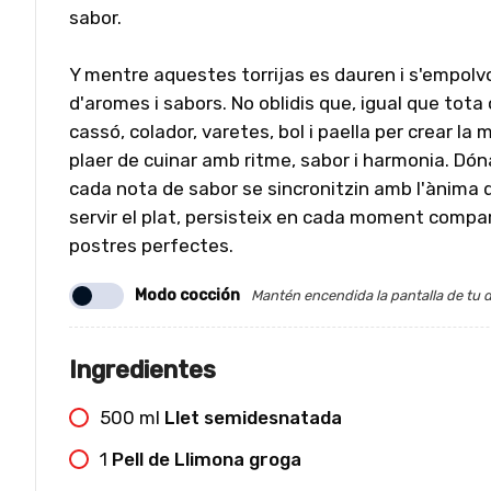
sabor.
Y mentre aquestes torrijas es dauren i s'empolvo
d'aromes i sabors. No oblidis que, igual que tota
cassó, colador, varetes, bol i paella per crear la 
plaer de cuinar amb ritme, sabor i harmonia. Dón
cada nota de sabor se sincronitzin amb l'ànima de
servir el plat, persisteix en cada moment compa
postres perfectes.
Modo cocción
Mantén encendida la pantalla de tu d
Ingredientes
500
ml
Llet semidesnatada
1
Pell de Llimona groga