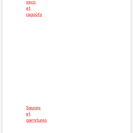
secs
et
ragoûts
Sauces
et
garnitures