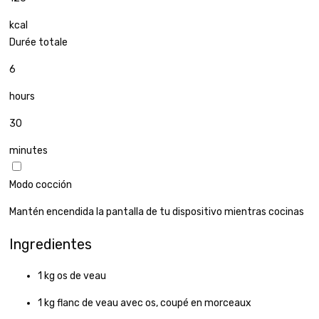
kcal
Durée totale
6
hours
30
minutes
Modo cocción
Mantén encendida la pantalla de tu dispositivo mientras cocinas
Ingredientes
1
kg
os de veau
1
kg
flanc de veau avec os, coupé en morceaux