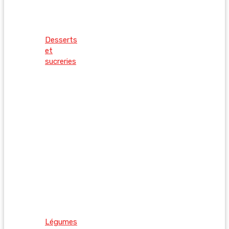
Desserts
et
sucreries
Légumes