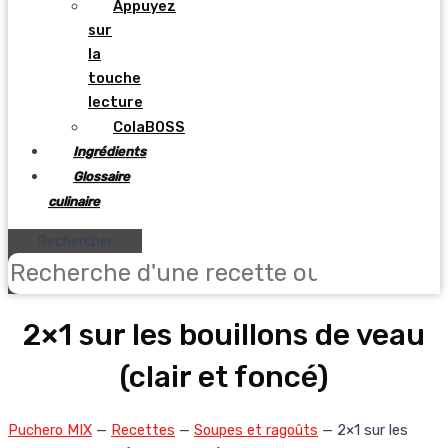
Appuyez
sur
la
touche
lecture
ColaBOSS
Ingrédients
Glossaire
culinaire
Rechercher
2×1 sur les bouillons de veau
(clair et foncé)
Puchero MIX
—
Recettes
—
Soupes et ragoûts
—
2×1 sur les