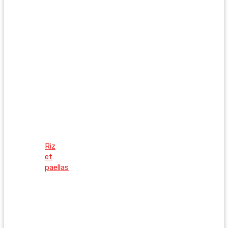
Riz
et
paellas