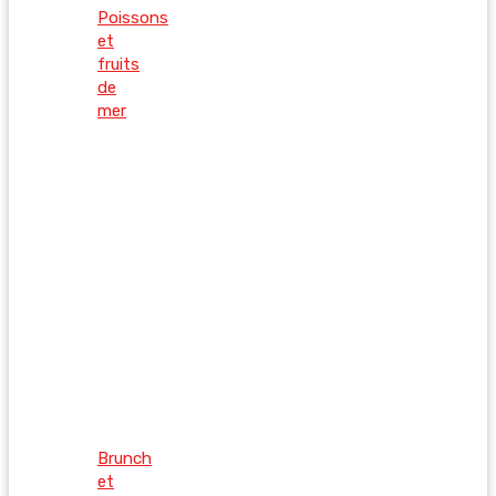
Poissons
et
fruits
de
mer
Brunch
et