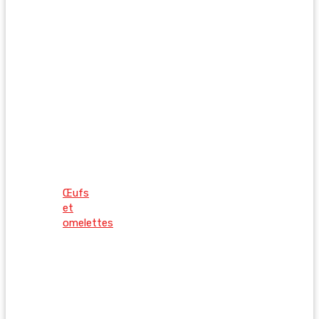
Œufs
et
omelettes