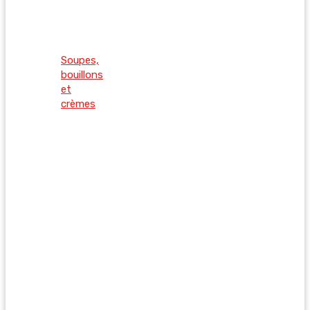
Soupes,
bouillons
et
crèmes