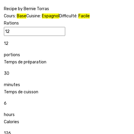
Recipe by Bernie Torras
Cours:
Base
Cuisine:
Espagnol
Difficulté:
Facile
Rations
12
portions
Temps de préparation
30
minutes
Temps de cuisson
6
hours
Calories
126