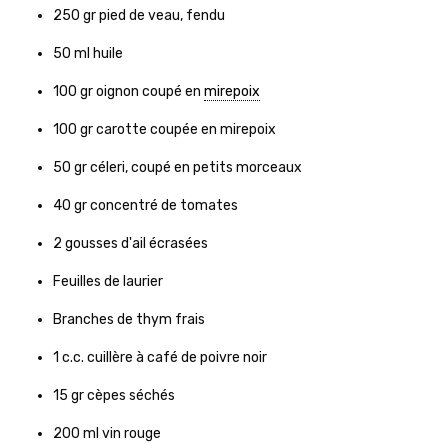
250
gr
pied de veau, fendu
50
ml
huile
100
gr
oignon coupé en
mirepoix
100
gr
carotte coupée en mirepoix
50
gr
céleri, coupé en petits morceaux
40
gr
concentré de tomates
2
gousses d'ail écrasées
Feuilles de laurier
Branches de thym frais
1
c.c.
cuillère à café de poivre noir
15
gr
cèpes séchés
200
ml
vin rouge