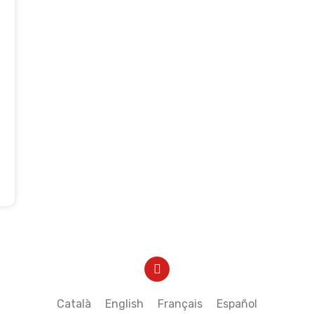
Y
o
u
t
Català
English
Français
Español
u