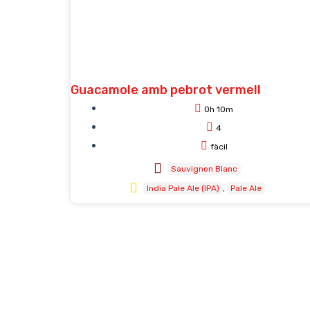
Guacamole amb pebrot vermell
0h 10m
4
fàcil
Sauvignon Blanc
India Pale Ale (IPA)
Pale Ale