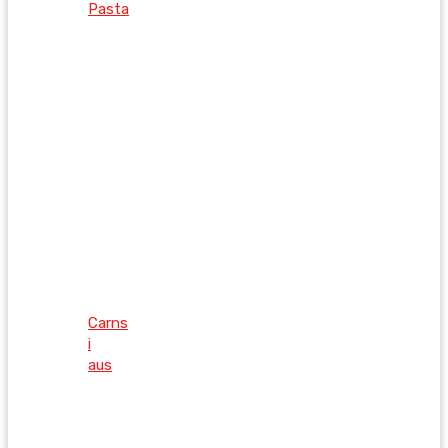
Pasta
Carns
i
aus