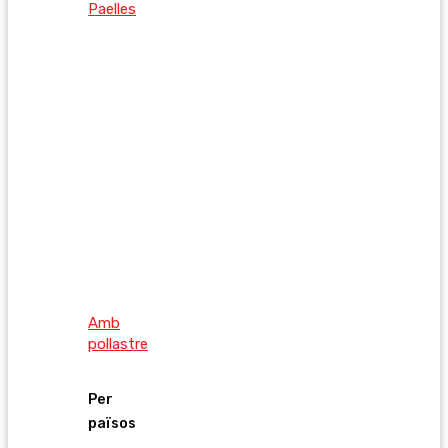
Paelles
Amb
pollastre
Per
països