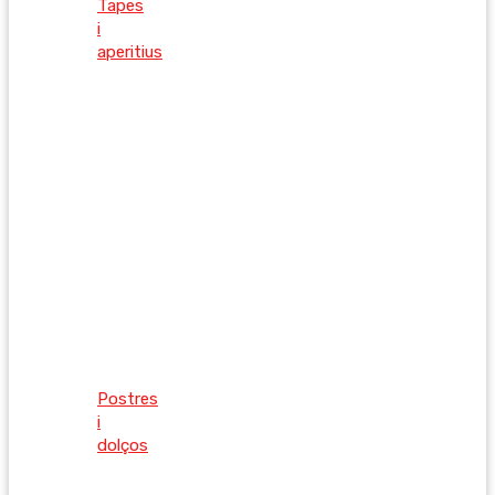
Tapes
i
aperitius
Postres
i
dolços