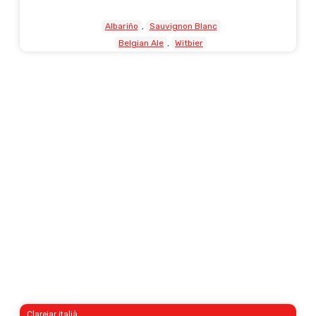
Albariño
Sauvignon Blanc
Belgian Ale
Witbier
Clarejar italià