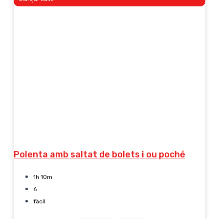
Polenta amb saltat de bolets i ou poché
1h 10m
6
fàcil