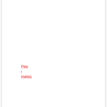
Peix
i
marisc