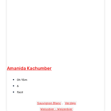
Amanida Kachumber
0h 15m
6
fàcil
Sauvignon Blanc
Verdejo
Weissbier - Weizenbier