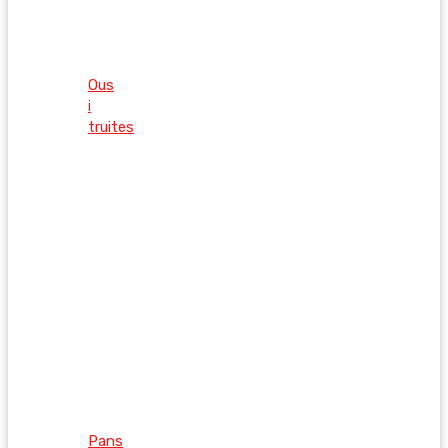
Ous
i
truites
Pans