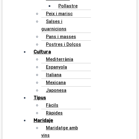
Pollastre
Peix i marisc
Salses i
guarnicions
Pans i masses
Postres i Dolços
Cultura
Mediterrània
Espanyola
Italiana
Mexicana
Japonesa
Tipus
Fàcils
Ràpides
Maridaje
Maridatge amb
vins