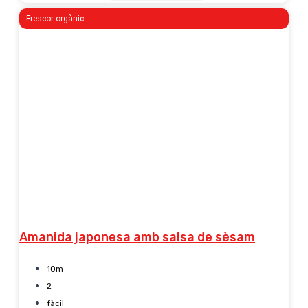
Frescor orgànic
Amanida japonesa amb salsa de sèsam
10m
2
fàcil