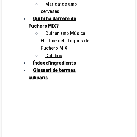
Maridatge amb
cerveses
Qui hi ha darrere de
Puchero MIX?
Cuinar amb Música:
El ritme dels fogons de
Puchero MIX
Colabus
Índex d’ingredients
Glossari de termes
culinaris