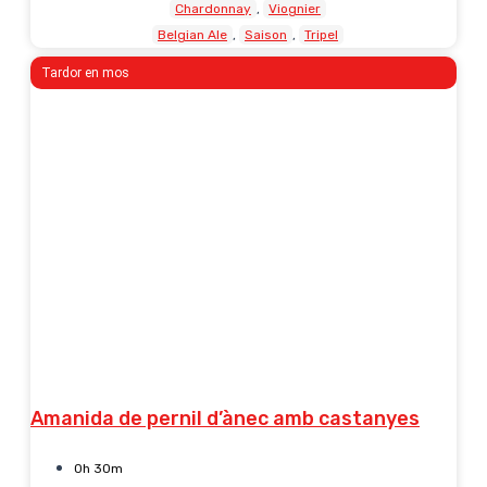
Chardonnay
Viognier
Belgian Ale
Saison
Tripel
Tardor en mos
Amanida de pernil d’ànec amb castanyes
0h 30m