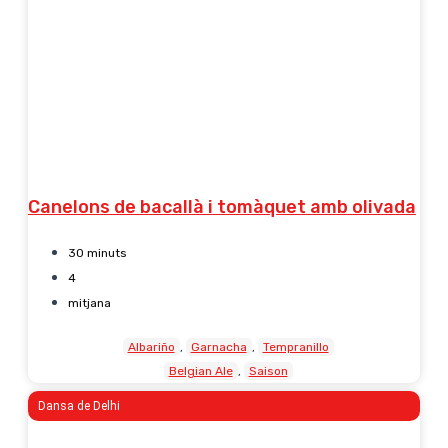
Canelons de bacallà i tomàquet amb olivada
30 minuts
4
mitjana
Albariño
Garnacha
Tempranillo
Belgian Ale
Saison
Dansa de Delhi