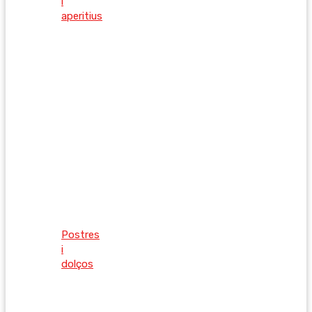
i
aperitius
Postres
i
dolços