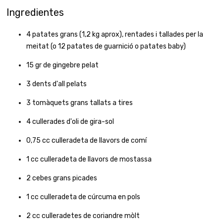
Ingredientes
4
patates grans (1,2 kg aprox), rentades i tallades per la
meitat (o 12 patates de guarnició o patates baby)
15
gr
de gingebre pelat
3
dents d'all pelats
3
tomàquets grans tallats a tires
4
cullerades d'oli de gira-sol
0,75
cc
culleradeta de llavors de comí
1
cc
culleradeta de llavors de mostassa
2
cebes grans picades
1
cc
culleradeta de cúrcuma en pols
2
cc
culleradetes de coriandre mòlt