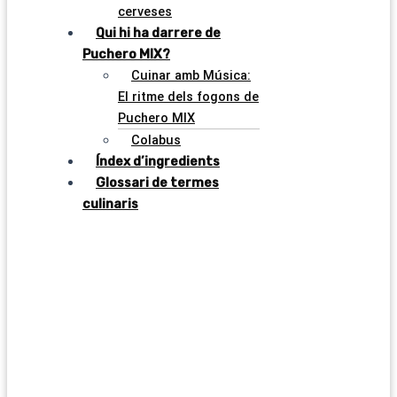
cerveses
Qui hi ha darrere de
Puchero MIX?
Cuinar amb Música:
El ritme dels fogons de
Puchero MIX
Colabus
Índex d’ingredients
Glossari de termes
culinaris