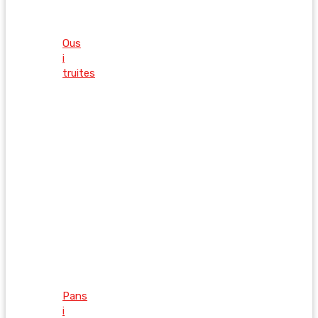
Ous
i
truites
Pans
i