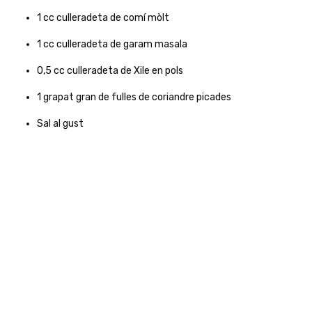
1
cc
culleradeta de comí mòlt
1
cc
culleradeta de garam masala
0,5
cc
culleradeta de Xile en pols
1
grapat gran de fulles de coriandre picades
Sal al gust