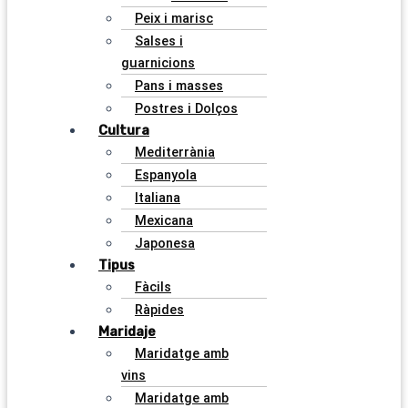
Peix i marisc
Salses i
guarnicions
Pans i masses
Postres i Dolços
Cultura
Mediterrània
Espanyola
Italiana
Mexicana
Japonesa
Tipus
Fàcils
Ràpides
Maridaje
Maridatge amb
vins
Maridatge amb