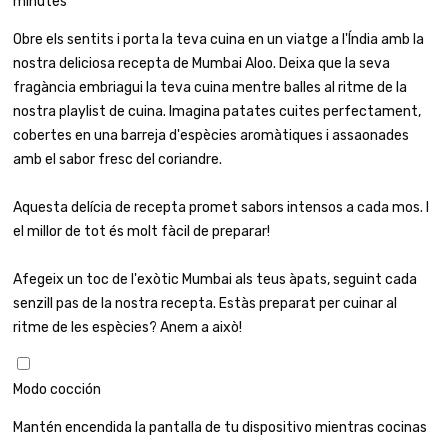
minutes
Obre els sentits i porta la teva cuina en un viatge a l'Índia amb la
nostra deliciosa recepta de Mumbai Aloo. Deixa que la seva
fragància embriagui la teva cuina mentre balles al ritme de la
nostra playlist de cuina. Imagina patates cuites perfectament,
cobertes en una barreja d'espècies aromàtiques i assaonades
amb el sabor fresc del coriandre.
Aquesta delícia de recepta promet sabors intensos a cada mos. I
el millor de tot és molt fàcil de preparar!
Afegeix un toc de l'exòtic Mumbai als teus àpats, seguint cada
senzill pas de la nostra recepta. Estàs preparat per cuinar al
ritme de les espècies? Anem a això!
Modo cocción
Mantén encendida la pantalla de tu dispositivo mientras cocinas