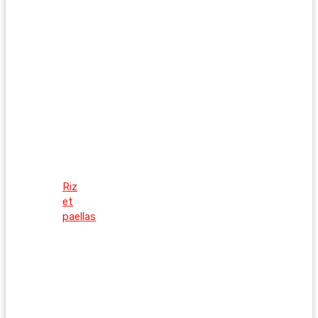
Riz
et
paellas