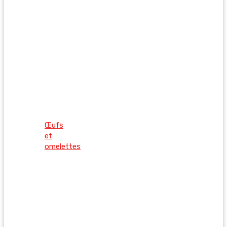
Œufs
et
omelettes