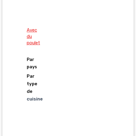
Avec
du
poulet
Par
pays
Par
type
de
cuisine