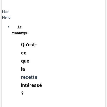
Main
Menu
Le
mandanga
Qu'est-
ce
que
la
recette
intéressé
?