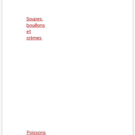
Soupes,
bouillons
et
crèmes
Poissons