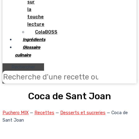
sur
la
touche
lecture
ColaBOSS
Ingrédients
Glossaire
culinaire
Rechercher
Coca de Sant Joan
Puchero MIX
—
Recettes
—
Desserts et sucreries
—
Coca de
Sant Joan