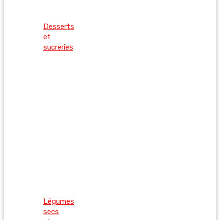
Desserts
et
sucreries
Légumes
secs