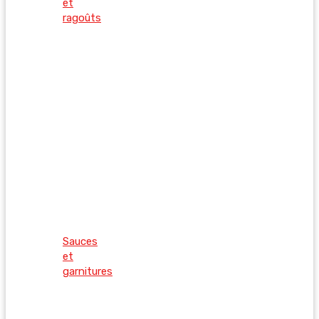
et
ragoûts
Sauces
et
garnitures