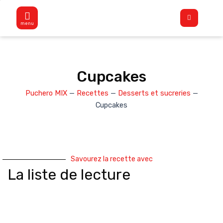
Aller
Flyout
au
Menu
contenu
Cupcakes
Puchero MIX
—
Recettes
—
Desserts et sucreries
—
Cupcakes
Savourez la recette avec
La liste de lecture