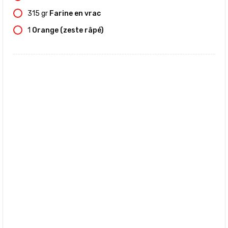
315
gr
Farine en vrac
1
Orange (zeste râpé)