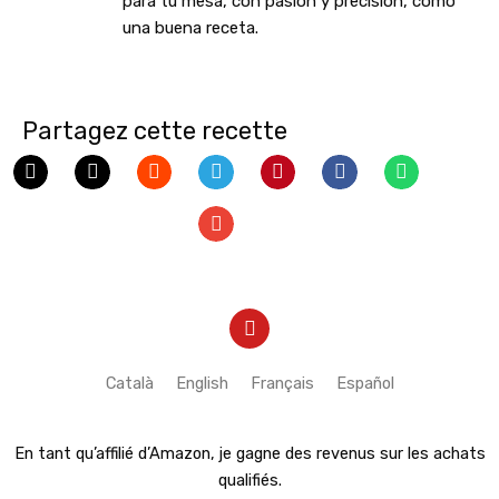
para tu mesa, con pasión y precisión, como
una buena receta.
Partagez cette recette
Y
o
u
t
Català
English
Français
Español
u
b
e
En tant qu’affilié d’Amazon, je gagne des revenus sur les achats
qualifiés.