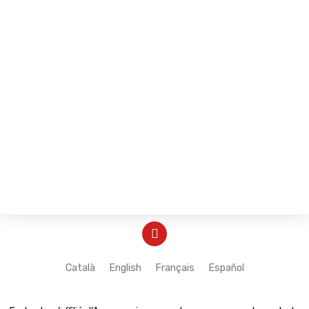
Y
o
u
t
Català
English
Français
Español
u
b
e