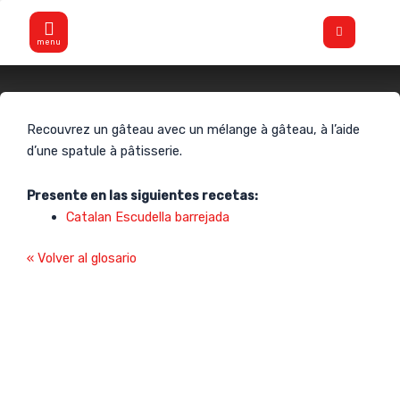
Aller
Flyout
au
Menu
contenu
Masque
Recouvrez un gâteau avec un mélange à gâteau, à l’aide
d’une spatule à pâtisserie.
Presente en las siguientes recetas:
Catalan Escudella barrejada
« Volver al glosario