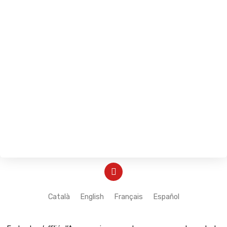
Y
o
u
t
Català
English
Français
Español
u
b
e