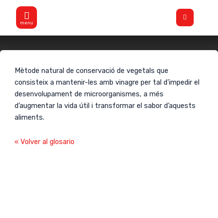
Vés
Flyout
al
Menu
contingut
Atapeir
Mètode natural de conservació de vegetals que
consisteix a mantenir-les amb vinagre per tal d’impedir el
desenvolupament de microorganismes, a més
d’augmentar la vida útil i transformar el sabor d’aquests
aliments.
« Volver al glosario