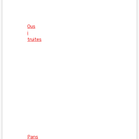
Ous
i
truites
Pans