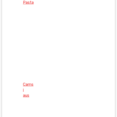
Pasta
Carns
i
aus