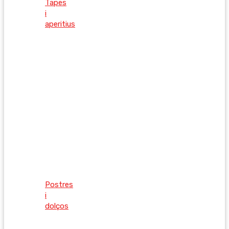
Tapes
i
aperitius
Postres
i
dolços