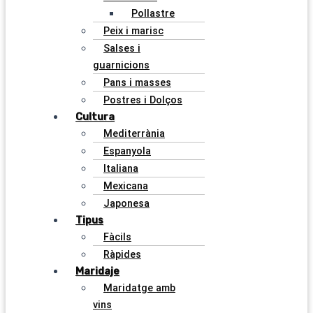
Pollastre
Peix i marisc
Salses i
guarnicions
Pans i masses
Postres i Dolços
Cultura
Mediterrània
Espanyola
Italiana
Mexicana
Japonesa
Tipus
Fàcils
Ràpides
Maridaje
Maridatge amb
vins