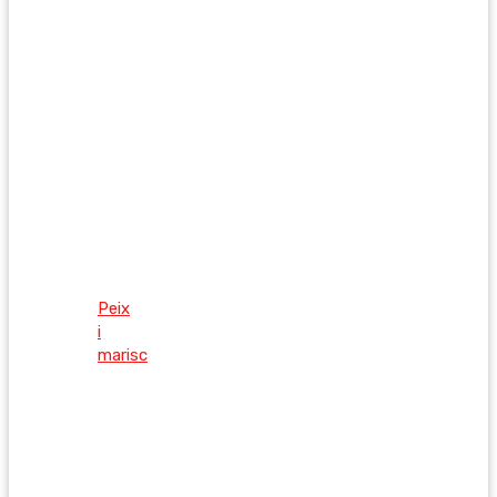
Peix
i
marisc