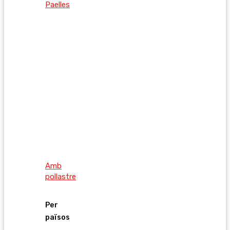
Paelles
Amb
pollastre
Per
països