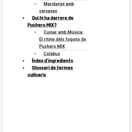
Maridatge amb
cerveses
Qui hi ha darrere de
Puchero MIX?
Cuinar amb Música:
El ritme dels fogons de
Puchero MIX
Colabus
Índex d’ingredients
Glossari de termes
culinaris