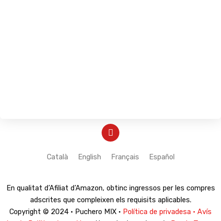
Y
o
u
t
Català
English
Français
Español
u
b
e
En qualitat d’Afiliat d’Amazon, obtinc ingressos per les compres
adscrites que compleixen els requisits aplicables.
Copyright © 2024 · Puchero MIX ·
Política de privadesa · Avís