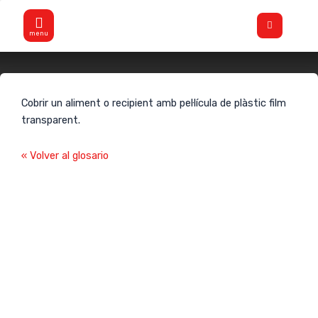
Vés
Flyout
al
Menu
contingut
Filmar
Cobrir un aliment o recipient amb pel·lícula de plàstic film
transparent.
« Volver al glosario