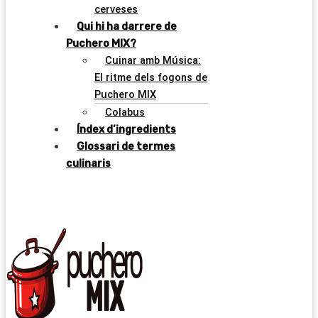
cerveses
Qui hi ha darrere de
Puchero MIX?
Cuinar amb Música:
El ritme dels fogons de
Puchero MIX
Colabus
Índex d’ingredients
Glossari de termes
culinaris