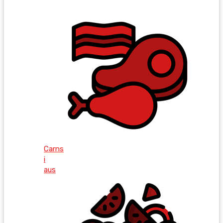
Carns
i
aus