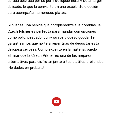
dorada destaca por su perfil de lúpulo floral y su amargor
delicado, lo que la convierte en una excelente elección
para acompañar numerosos platos.
Si buscas una bebida que complemente tus comidas, la
Czech Pilsner es perfecta para maridar con opciones
como pollo, pescado, curry suave y queso gouda. Te
garantizamos que no te arrepentirás de degustar esta
deliciosa cerveza. Como experto en la materia, puedo
afirmar que la Czech Pilsner es una de las mejores
alternativas para disfrutar junto a tus platillos preferidos.
¡No dudes en probarla!
Y
o
u
t