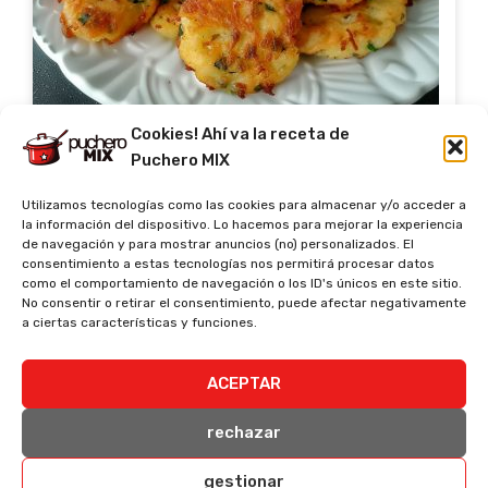
Cookies! Ahí va la receta de
Crespells o buñuelos planos de bacalao y
Puchero MIX
espinacas
Utilizamos tecnologías como las cookies para almacenar y/o acceder a
1h 30m
12 uds (6 pax)
media
la información del dispositivo. Lo hacemos para mejorar la experiencia
de navegación y para mostrar anuncios (no) personalizados. El
Vinho verde
consentimiento a estas tecnologías nos permitirá procesar datos
Czech Pilsner
German Pilsner
Pilsner
como el comportamiento de navegación o los ID's únicos en este sitio.
No consentir o retirar el consentimiento, puede afectar negativamente
a ciertas características y funciones.
Base suave y deliciosa
ACEPTAR
rechazar
gestionar