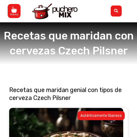
Ir
Flyout
al
Menu
contenido
Recetas que maridan con
cervezas Czech Pilsner
Recetas que maridan genial con tipos de
cerveza Czech Pilsner
Auténticamente libanesa