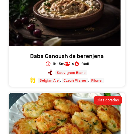
Baba Ganoush de berenjena
1h 15m
6
fácil
Sauvignon Blanc
Belgian Ale
Czech Pilsner
Pilsner
Olas doradas