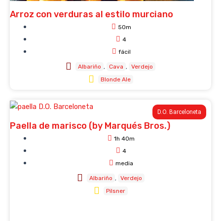
Arroz con verduras al estilo murciano
50m
4
fácil
Albariño
Cava
Verdejo
Blonde Ale
D.O. Barceloneta
Paella de marisco (by Marqués Bros.)
1h 40m
4
media
Albariño
Verdejo
Pilsner