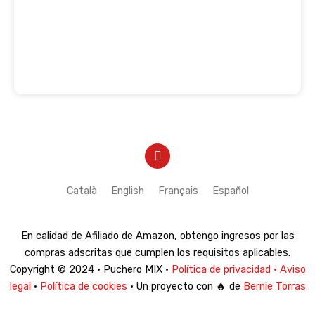
Y
o
u
t
Català
English
Français
Español
u
b
e
En calidad de Afiliado de Amazon, obtengo ingresos por las
compras adscritas que cumplen los requisitos aplicables.
Copyright © 2024 · Puchero MIX ·
Política de privacidad · Aviso
legal
·
Política de cookies
· Un proyecto con 🔥 de
Bernie Torras