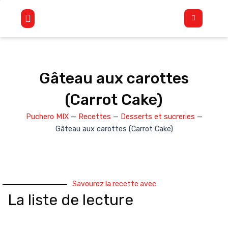
Aller
Flyout
au
Menu
contenu
Gâteau aux carottes
(Carrot Cake)
Puchero MIX
—
Recettes
—
Desserts et sucreries
—
Gâteau aux carottes (Carrot Cake)
Savourez la recette avec
La liste de lecture