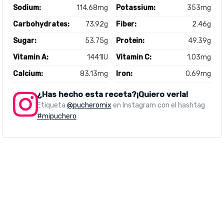
Sodium:
114.68mg
Potassium:
353mg
Carbohydrates:
73.92g
Fiber:
2.46g
Sugar:
53.75g
Protein:
49.39g
Vitamin A:
1441IU
Vitamin C:
1.03mg
Calcium:
83.13mg
Iron:
0.69mg
¿Has hecho esta receta?¡Quiero verla!
Etiqueta
@pucheromix
en Instagram con el hashtag
#mipuchero