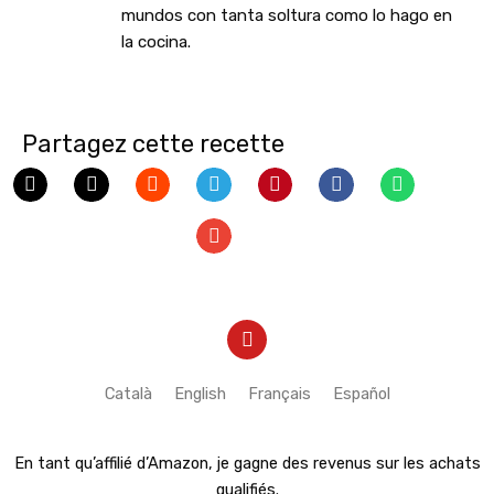
mundos con tanta soltura como lo hago en
la cocina.
Partagez cette recette
Y
o
u
t
Català
English
Français
Español
u
b
e
En tant qu’affilié d’Amazon, je gagne des revenus sur les achats
qualifiés.