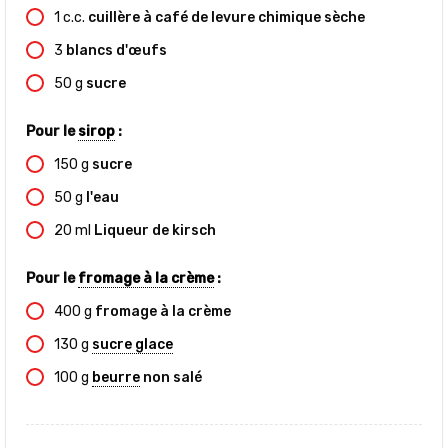
1
c.c.
cuillère à café de levure chimique sèche
3
blancs d'œufs
50
g
sucre
Pour le
sirop
:
150
g
sucre
50
g
l'eau
20
ml
Liqueur de kirsch
Pour le
fromage à la crème
:
400
g
fromage à la crème
130
g
sucre glace
100
g
beurre
non salé