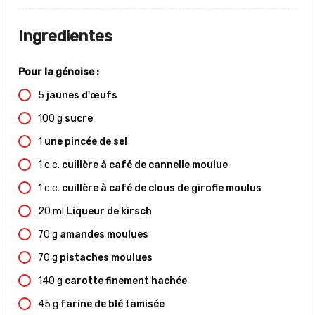
Ingredientes
Pour la génoise :
5
jaunes d'œufs
100
g
sucre
1
une pincée de sel
1
c.c.
cuillère à café de cannelle moulue
1
c.c.
cuillère à café de clous de girofle moulus
20
ml
Liqueur de kirsch
70
g
amandes moulues
70
g
pistaches moulues
140
g
carotte finement hachée
45
g
farine de blé tamisée