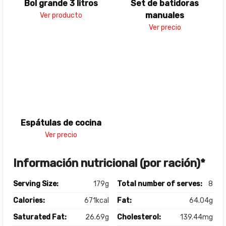
Bol grande 3 litros
Set de batidoras
manuales
Ver producto
Ver precio
Espátulas de cocina
Ver precio
Información nutricional (por ración)*
Serving Size:
179g
Total number of serves:
8
Calories:
671kcal
Fat:
64.04g
Saturated Fat:
26.69g
Cholesterol:
139.44mg