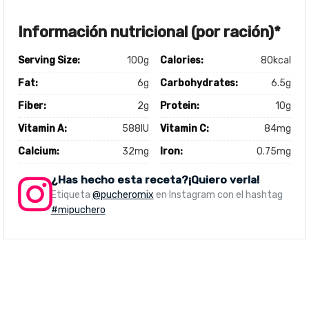
Información nutricional (por ración)*
Serving Size:
100g
Calories:
80kcal
Fat:
6g
Carbohydrates:
6.5g
Fiber:
2g
Protein:
10g
Vitamin A:
588IU
Vitamin C:
84mg
Calcium:
32mg
Iron:
0.75mg
¿Has hecho esta receta?¡Quiero verla!
Etiqueta
@pucheromix
en Instagram con el hashtag
#mipuchero