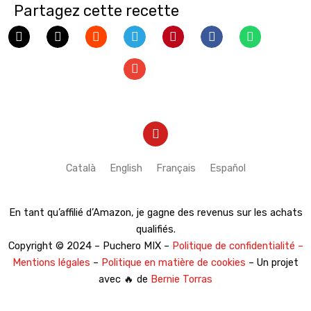
Partagez cette recette
Y
o
u
t
Català
English
Français
Español
u
b
e
En tant qu’affilié d’Amazon, je gagne des revenus sur les achats
qualifiés.
Copyright © 2024 – Puchero MIX –
Politique de confidentialité –
Mentions légales
–
Politique en matière de cookies
– Un projet
avec 🔥 de
Bernie Torras