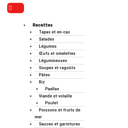
Aller
Flyout
au
Menu
contenu
Recettes
Tapas et en-cas
Salades
Légumes
Œufs et omelettes
Légumineuses
Soupes et ragoûts
Pâtes
Riz
Paellas
Viande et volaille
Poulet
Poissons et fruits de
mer
Sauces et garnitures