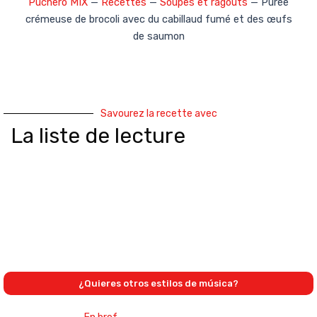
Puchero MIX
—
Recettes
—
Soupes et ragoûts
—
Purée
crémeuse de brocoli avec du cabillaud fumé et des œufs
de saumon
Savourez la recette avec
La liste de lecture
¿Quieres otros estilos de música?