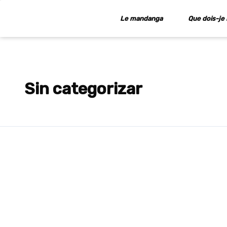
Aller
au
Le mandanga
Que dois-je 
contenu
Sin categorizar
Riz
aux
légumes
à
la
murcienne