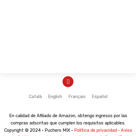
Y
o
u
t
Català
English
Français
Español
u
b
e
En calidad de Afiliado de Amazon, obtengo ingresos por las
compras adscritas que cumplen los requisitos aplicables.
Copyright © 2024 · Puchero MIX ·
Política de privacidad · Aviso