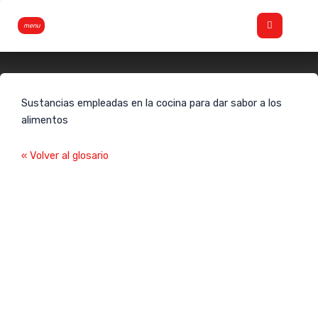
Ir
Flyout
al
Menu
contenido
Condimentos
Sustancias empleadas en la cocina para dar sabor a los
alimentos
« Volver al glosario