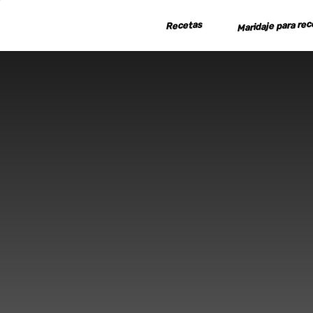
Ir
Maridaje para re
Recetas
al
contenido