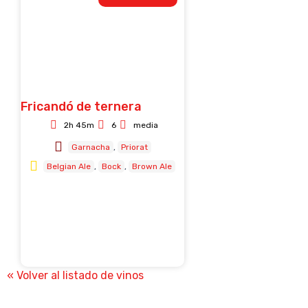
Fricandó de ternera
2h 45m
6
media
Garnacha
Priorat
Belgian Ale
Bock
Brown Ale
« Volver al listado de vinos