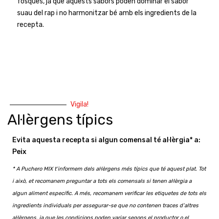
fosques, ja que aquests sabors poden dominar el sabor
suau del rap i no harmonitzar bé amb els ingredients de la
recepta.
Vigila!
Al·lèrgens típics
Evita aquesta recepta si algun comensal té al·lèrgia* a:
Peix
* A Puchero MIX t’informem dels al·lèrgens més típics que té aquest plat. Tot
i això, et recomanem preguntar a tots els comensals si tenen al·lèrgia a
algun aliment específic. A més, recomanem verificar les etiquetes de tots els
ingredients individuals per assegurar-se que no contenen traces d’altres
al·lèrgens, ja que les condicions poden variar segons el productor o el