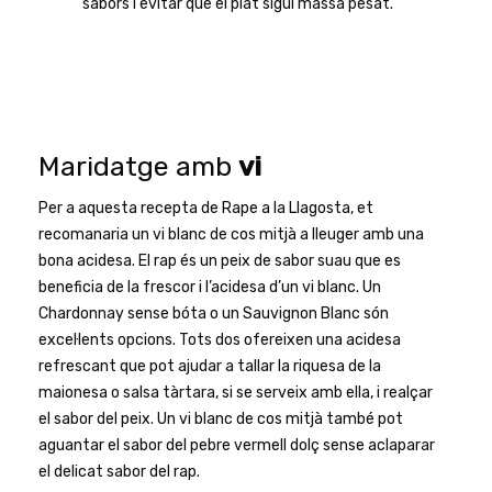
sabors i evitar que el plat sigui massa pesat.
Maridatge amb
vi
Per a aquesta recepta de Rape a la Llagosta, et
recomanaria un vi blanc de cos mitjà a lleuger amb una
bona acidesa. El rap és un peix de sabor suau que es
beneficia de la frescor i l’acidesa d’un vi blanc. Un
Chardonnay sense bóta o un Sauvignon Blanc són
excel·lents opcions. Tots dos ofereixen una acidesa
refrescant que pot ajudar a tallar la riquesa de la
maionesa o salsa tàrtara, si se serveix amb ella, i realçar
el sabor del peix. Un vi blanc de cos mitjà també pot
aguantar el sabor del pebre vermell dolç sense aclaparar
el delicat sabor del rap.