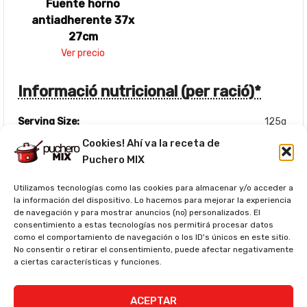
Fuente horno
antiadherente 37x
27cm
Ver precio
Informació nutricional (per ració)*
Serving Size:
125g
Calories:
103kcal
Cookies! Ahí va la receta de
Puchero MIX
Fat:
1.5g
Saturated Fat:
0.25g
Utilizamos tecnologías como las cookies para almacenar y/o acceder a
la información del dispositivo. Lo hacemos para mejorar la experiencia
Trans Fat:
0g
de navegación y para mostrar anuncios (no) personalizados. El
Cholesterol:
51.25mg
consentimiento a estas tecnologías nos permitirá procesar datos
como el comportamiento de navegación o los ID's únicos en este sitio.
Sodium:
108mg
No consentir o retirar el consentimiento, puede afectar negativamente
Potassium:
437.5mg
a ciertas características y funciones.
Carbohydrates:
0g
ACEPTAR
Protein:
21.25g