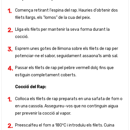
Comença retirant l'espina del rap. Hauries d'obtenir dos
filets llargs, els "lomos" de la cua del peix.
Lliga els filets per mantenir la seva forma durant la
cocció.
Esprem unes gotes de llimona sobre els filets de rap per
potenciar-ne el sabor, seguidament assaona'ls amb sal.
Passar els filets de rap pel pebre vermell dolç fins que
estiguin completament coberts.
Cocció del Rap:
Col·loca els filets de rap preparats en una safata de forn o
en una cassola. Assegureu-vos que no continguin aigua
per prevenir la cocció al vapor.
Preescalfeu el forn a 180ºC i introduïu els filets. Cuina