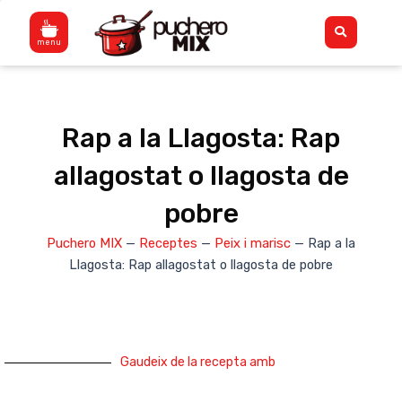
Vés
Flyout
al
Menu
contingut
Rap a la Llagosta: Rap
allagostat o llagosta de
pobre
Puchero MIX
—
Receptes
—
Peix i marisc
—
Rap a la
Llagosta: Rap allagostat o llagosta de pobre
Gaudeix de la recepta amb