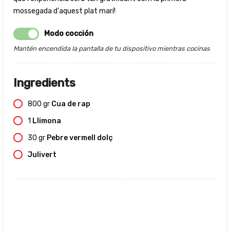
mossegada d'aquest plat marí!
Modo cocción
Mantén encendida la pantalla de tu dispositivo mientras cocinas
Ingredients
800
gr
Cua de rap
1
Llimona
30
gr
Pebre vermell dolç
Julivert