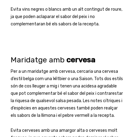
Evita vins negres o blancs amb un alt contingut de roure,
ja que poden aclaparar el sabor del peix i no
complementaran bé els sabors de la recepta.
Maridatge amb
cervesa
Per a un maridatge amb cervesa, cercaria una cervesa
d’estil belga com una Witbier o una Saison. Tots dos estils
són de cos lleuger a mig i tenen una acidesa agradable
que pot complementar bé el sabor del peix i contrarestar
la riquesa de qualsevol salsa pesada. Les notes cítriques i
d’espècies en aquestes cerveses també poden realçar
els sabors de la llimona i el pebre vermell a la recepta.
Evita cerveses amb una amargor alta o cerveses molt