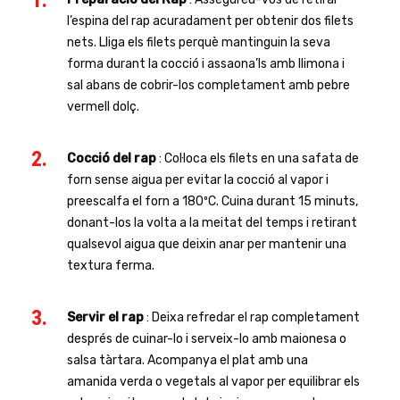
l’espina del rap acuradament per obtenir dos filets
nets. Lliga els filets perquè mantinguin la seva
forma durant la cocció i assaona’ls amb llimona i
sal abans de cobrir-los completament amb pebre
vermell dolç.
Cocció del rap
: Col·loca els filets en una safata de
forn sense aigua per evitar la cocció al vapor i
preescalfa el forn a 180ºC. Cuina durant 15 minuts,
donant-los la volta a la meitat del temps i retirant
qualsevol aigua que deixin anar per mantenir una
textura ferma.
Servir el rap
: Deixa refredar el rap completament
després de cuinar-lo i serveix-lo amb maionesa o
salsa tàrtara. Acompanya el plat amb una
amanida verda o vegetals al vapor per equilibrar els