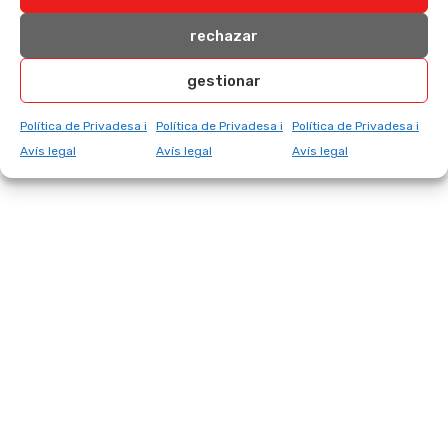
¿Has hecho esta receta?¡Quiero verla!
rechazar
Etiqueta
@pucheromix
en Instagram con el hashtag
#mipuchero
gestionar
Política de Privadesa i
Política de Privadesa i
Política de Privadesa i
Avís legal
Avís legal
Avís legal