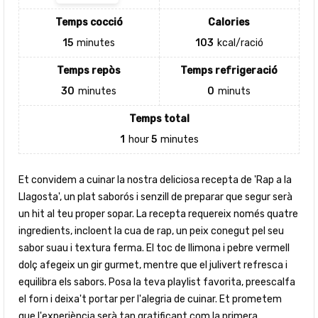
Temps cocció
Calories
15
minutes
103
kcal/ració
Temps repòs
Temps refrigeració
30
minutes
0
minuts
Temps total
1
hour
5
minutes
Et convidem a cuinar la nostra deliciosa recepta de 'Rap a la
Llagosta', un plat saborós i senzill de preparar que segur serà
un hit al teu proper sopar. La recepta requereix només quatre
ingredients, incloent la cua de rap, un peix conegut pel seu
sabor suau i textura ferma. El toc de llimona i pebre vermell
dolç afegeix un gir gurmet, mentre que el julivert refresca i
equilibra els sabors. Posa la teva playlist favorita, preescalfa
el forn i deixa't portar per l'alegria de cuinar. Et prometem
que l'experiència serà tan gratificant com la primera