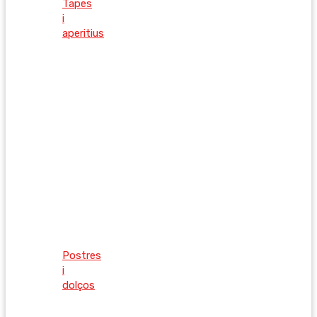
Tapes
i
aperitius
Postres
i
dolços