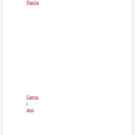
Pasta
Carns
i
aus