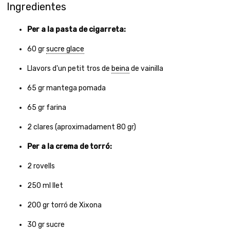
Ingredientes
Per a la pasta de cigarreta:
60
gr
sucre glace
Llavors d'un petit tros de
beina
de vainilla
65
gr
mantega pomada
65
gr
farina
2
clares (aproximadament 80 gr)
Per a la crema de torró:
2
rovells
250
ml
llet
200
gr
torró de Xixona
30
gr
sucre