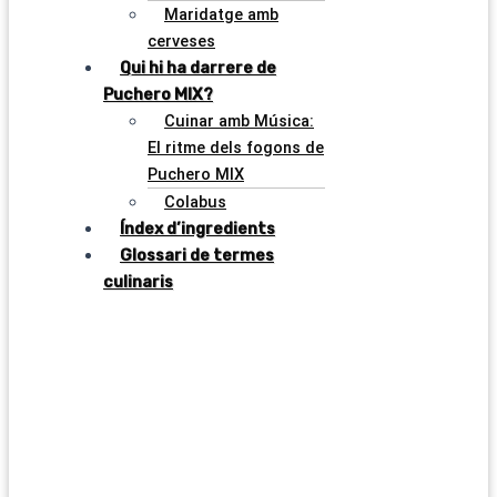
Maridatge amb
cerveses
Qui hi ha darrere de
Puchero MIX?
Cuinar amb Música:
El ritme dels fogons de
Puchero MIX
Colabus
Índex d’ingredients
Glossari de termes
culinaris