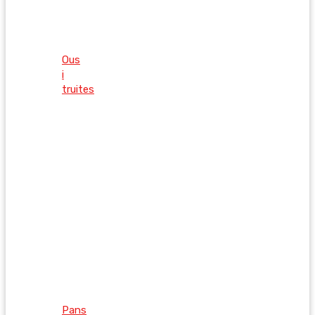
Ous
i
truites
Pans