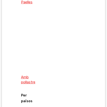
Paelles
Amb
pollastre
Per
països