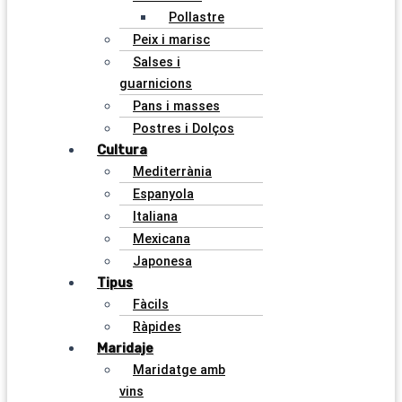
Pollastre
Peix i marisc
Salses i
guarnicions
Pans i masses
Postres i Dolços
Cultura
Mediterrània
Espanyola
Italiana
Mexicana
Japonesa
Tipus
Fàcils
Ràpides
Maridaje
Maridatge amb
vins