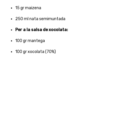
15
gr
maizena
250
ml
nata semimuntada
Per a la salsa de xocolata:
100
gr
mantega
100
gr
xocolata (70%)