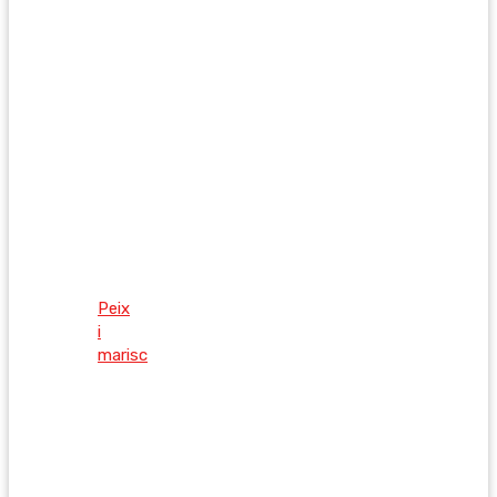
Peix
i
marisc