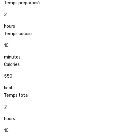
Temps preparació
2
hours
Temps cocció
10
minutes
Calories
550
kcal
Temps total
2
hours
10