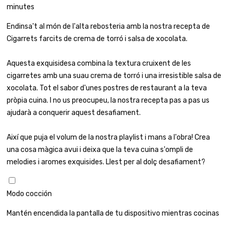
minutes
Endinsa't al món de l'alta rebosteria amb la nostra recepta de
Cigarrets farcits de crema de torró i salsa de xocolata.
Aquesta exquisidesa combina la textura cruixent de les
cigarretes amb una suau crema de torró i una irresistible salsa de
xocolata. Tot el sabor d'unes postres de restaurant a la teva
pròpia cuina. I no us preocupeu, la nostra recepta pas a pas us
ajudarà a conquerir aquest desafiament.
Així que puja el volum de la nostra playlist i mans a l'obra! Crea
una cosa màgica avui i deixa que la teva cuina s'ompli de
melodies i aromes exquisides. Llest per al dolç desafiament?
Modo cocción
Mantén encendida la pantalla de tu dispositivo mientras cocinas