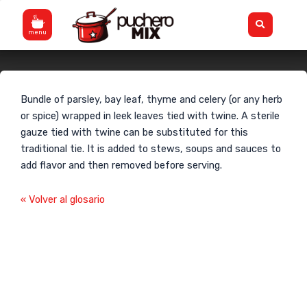
Skip
Flyout
to
Menu
content
Bouquet garnie
Bundle of parsley, bay leaf, thyme and celery (or any herb
or spice) wrapped in leek leaves tied with twine. A sterile
gauze tied with twine can be substituted for this
traditional tie. It is added to stews, soups and sauces to
add flavor and then removed before serving.
« Volver al glosario