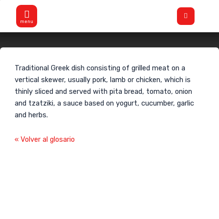
Skip
Flyout
to
Menu
content
Gyros
Traditional Greek dish consisting of grilled meat on a
vertical skewer, usually pork, lamb or chicken, which is
thinly sliced and served with pita bread, tomato, onion
and tzatziki, a sauce based on yogurt, cucumber, garlic
and herbs.
« Volver al glosario