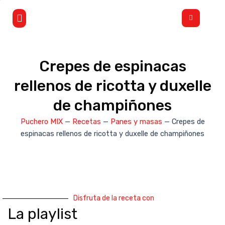
Ir
Flyout
al
Menu
contenido
Crepes de espinacas
rellenos de ricotta y duxelle
de champiñones
Puchero MIX
—
Recetas
—
Panes y masas
—
Crepes de
espinacas rellenos de ricotta y duxelle de champiñones
Disfruta de la receta con
La playlist