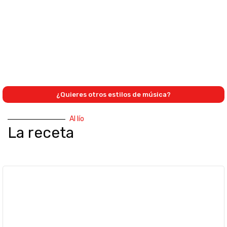
¿Quieres otros estilos de música?
Al lío
La receta