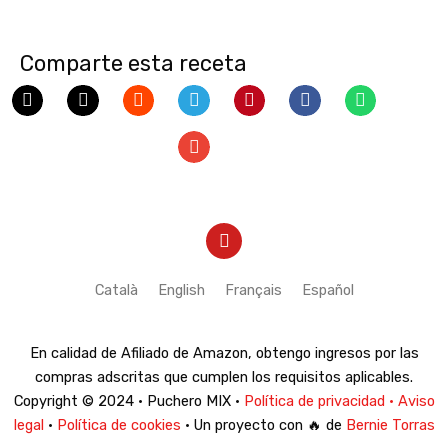
Comparte esta receta
Y
o
u
t
Català
English
Français
Español
u
b
e
En calidad de Afiliado de Amazon, obtengo ingresos por las
compras adscritas que cumplen los requisitos aplicables.
Copyright © 2024 · Puchero MIX ·
Política de privacidad · Aviso
legal
·
Política de cookies
· Un proyecto con 🔥 de
Bernie Torras