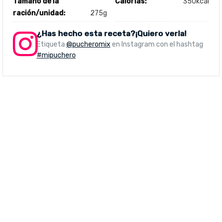
Tamaño de la
Calorías:
350kcal
ración/unidad:
275g
¿Has hecho esta receta?¡Quiero verla!
Etiqueta
@pucheromix
en Instagram con el hashtag
#mipuchero