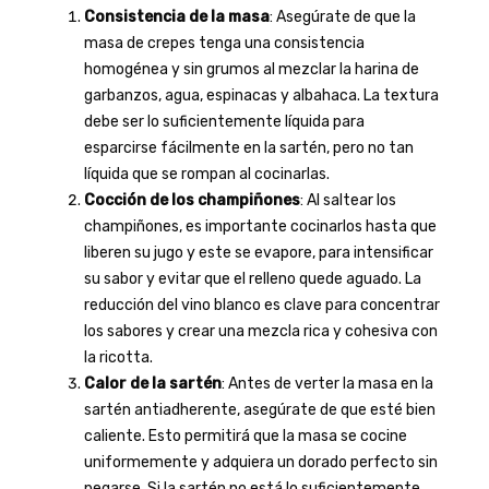
Consistencia de la masa
: Asegúrate de que la
masa de crepes tenga una consistencia
homogénea y sin grumos al mezclar la harina de
garbanzos, agua, espinacas y albahaca. La textura
debe ser lo suficientemente líquida para
esparcirse fácilmente en la sartén, pero no tan
líquida que se rompan al cocinarlas.
Cocción de los champiñones
: Al saltear los
champiñones, es importante cocinarlos hasta que
liberen su jugo y este se evapore, para intensificar
su sabor y evitar que el relleno quede aguado. La
reducción del vino blanco es clave para concentrar
los sabores y crear una mezcla rica y cohesiva con
la ricotta.
Calor de la sartén
: Antes de verter la masa en la
sartén antiadherente, asegúrate de que esté bien
caliente. Esto permitirá que la masa se cocine
uniformemente y adquiera un dorado perfecto sin
pegarse. Si la sartén no está lo suficientemente