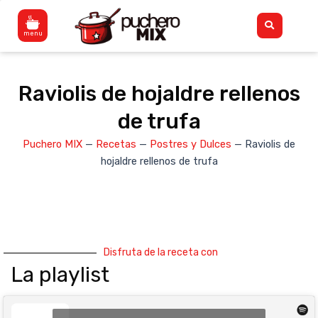
Ir
Flyout
al
Menu
contenido
Raviolis de hojaldre rellenos
de trufa
Puchero MIX
—
Recetas
—
Postres y Dulces
—
Raviolis de
hojaldre rellenos de trufa
Disfruta de la receta con
La playlist