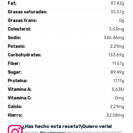
Fat:
87.43g
Grasas saturadas:
35.57g
Grasas trans:
0g
Colesterol:
5.63mg
Sodio:
336.46mg
Potasio:
2.21mg
Carbohydrates:
133.69g
Fiber:
11.57g
Sugar:
89.49g
Proteína:
17.17g
Vitamina A:
5.63IU
Vitamina C:
0mg
Calcio:
2.21mg
Hierro:
32.58mg
¿Has hecho esta receta?¡Quiero verla!
Etiqueta
@pucheromix
en Instagram con el hashtag