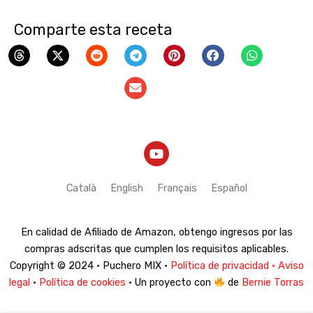
Comparte esta receta
Y
o
u
t
Català
English
Français
Español
u
b
e
En calidad de Afiliado de Amazon, obtengo ingresos por las
compras adscritas que cumplen los requisitos aplicables.
Copyright © 2024 · Puchero MIX ·
Política de privacidad · Aviso
legal
·
Política de cookies
· Un proyecto con
de
Bernie Torras