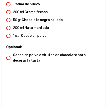
1
Yema de huevo
200
ml
Crema fresca
50
gr
Chocolate negro rallado
200
ml
Nata montada
1
c.c.
Cacao en polvo
Opcional:
Cacao en polvo o virutas de chocolate para
decorar la tarta