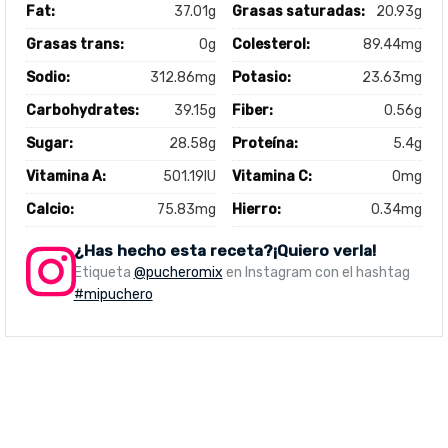
Fat:
37.01g
Grasas saturadas:
20.93g
Grasas trans:
0g
Colesterol:
89.44mg
Sodio:
312.86mg
Potasio:
23.63mg
Carbohydrates:
39.15g
Fiber:
0.56g
Sugar:
28.58g
Proteína:
5.4g
Vitamina A:
501.19IU
Vitamina C:
0mg
Calcio:
75.83mg
Hierro:
0.34mg
¿Has hecho esta receta?¡Quiero verla!
Etiqueta
@pucheromix
en Instagram con el hashtag
#mipuchero