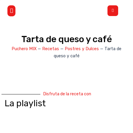
Ir
Flyout
al
Menu
contenido
Tarta de queso y café
Puchero MIX
—
Recetas
—
Postres y Dulces
—
Tarta de
queso y café
Disfruta de la receta con
La playlist