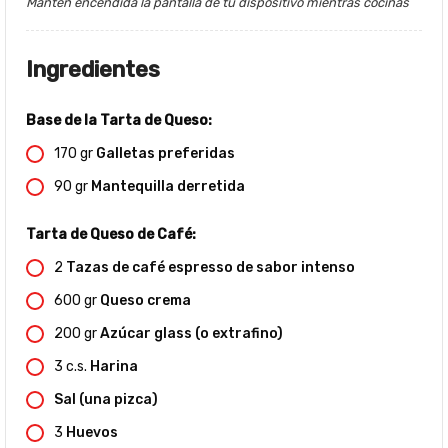
Mantén encendida la pantalla de tu dispositivo mientras cocinas
Ingredientes
Base de la Tarta de Queso:
170
gr
Galletas preferidas
90
gr
Mantequilla derretida
Tarta de Queso de Café:
2
Tazas de café espresso de sabor intenso
600
gr
Queso crema
200
gr
Azúcar glass (o extrafino)
3
c.s.
Harina
Sal (una pizca)
3
Huevos