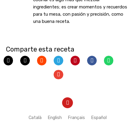
ingredientes; es crear momentos y recuerdos
para tu mesa, con pasión y precisión, como
una buena receta.
Comparte esta receta
Y
o
u
t
Català
English
Français
Español
u
b
e