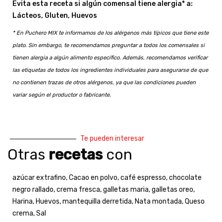
Evita esta receta si algún comensal tiene alergia* a:
Lácteos, Gluten, Huevos
* En Puchero MIX te informamos de los alérgenos más típicos que tiene este
plato. Sin embargo, te recomendamos preguntar a todos los comensales si
tienen alergia a algún alimento específico. Además, recomendamos verificar
las etiquetas de todos los ingredientes individuales para asegurarse de que
no contienen trazas de otros alérgenos, ya que las condiciones pueden
variar según el productor o fabricante.
Te pueden interesar
Otras
recetas
con
azúcar extrafino
,
Cacao en polvo
,
café espresso
,
chocolate
negro rallado
,
crema fresca
,
galletas maria
,
galletas oreo
,
Harina
,
Huevos
,
mantequilla derretida
,
Nata montada
,
Queso
crema
,
Sal