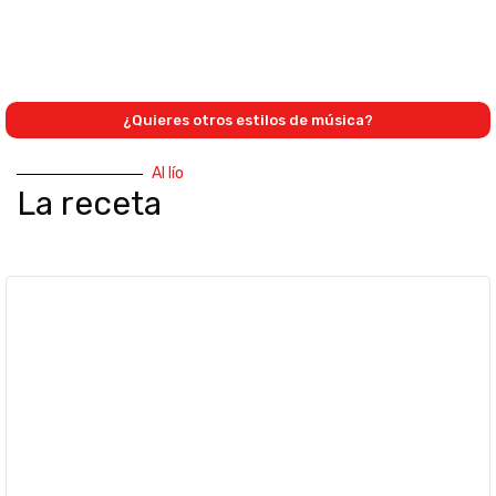
¿Quieres otros estilos de música?
Al lío
La receta