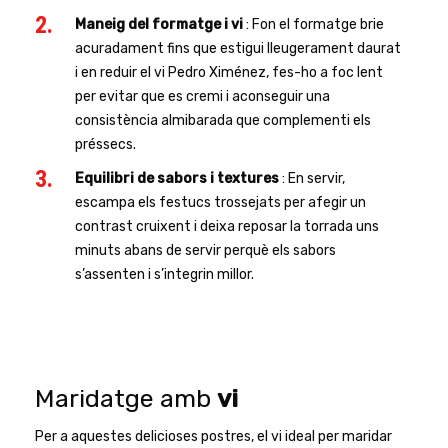
Maneig del formatge i vi
: Fon el formatge brie
acuradament fins que estigui lleugerament daurat
i en reduir el vi Pedro Ximénez, fes-ho a foc lent
per evitar que es cremi i aconseguir una
consistència almibarada que complementi els
préssecs.
Equilibri de sabors i textures
: En servir,
escampa els festucs trossejats per afegir un
contrast cruixent i deixa reposar la torrada uns
minuts abans de servir perquè els sabors
s’assenten i s’integrin millor.
Maridatge amb
vi
Per a aquestes delicioses postres, el vi ideal per maridar