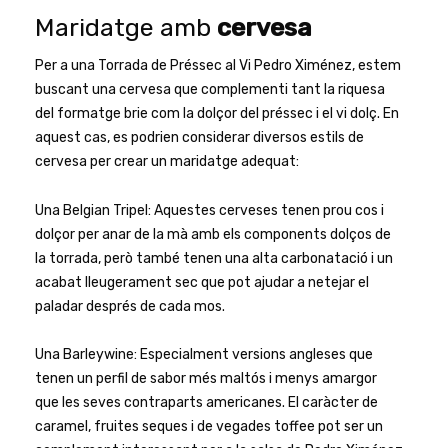
Maridatge amb
cervesa
Per a una Torrada de Préssec al Vi Pedro Ximénez, estem
buscant una cervesa que complementi tant la riquesa
del formatge brie com la dolçor del préssec i el vi dolç. En
aquest cas, es podrien considerar diversos estils de
cervesa per crear un maridatge adequat:
Una Belgian Tripel: Aquestes cerveses tenen prou cos i
dolçor per anar de la mà amb els components dolços de
la torrada, però també tenen una alta carbonatació i un
acabat lleugerament sec que pot ajudar a netejar el
paladar després de cada mos.
Una Barleywine: Especialment versions angleses que
tenen un perfil de sabor més maltós i menys amargor
que les seves contraparts americanes. El caràcter de
caramel, fruites seques i de vegades toffee pot ser un