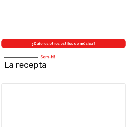
¿Quieres otros estilos de música?
Som-hi!
La recepta