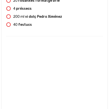
20
rodanxes formatge brie
4
préssecs
200
ml
vi dolç Pedro Ximénez
40
festucs