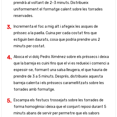
prendrà al voltant de 2-3 minuts. Distribueix
uniformement el formatge calent sobre les torrades
reservades.
Incrementa el foc a mig alt i afegeix les asques de
préssec a la paella. Cuina per cada costat fins que
estiguin ben daurats, cosa que podria prendre uns 2
minuts per costat.
Aboca el vi dolç Pedro Ximénez sobre els préssecs i deixa
que la barreja es cuini fins que el vi es redueixi i comenci a
espessir-se, formant una salsa lleugera, el que hauria de
prendre de 3 a 5 minuts. Després, distribueix aquesta
barreja calenta i els préssecs caramel·litzats sobre les
torrades amb formatge.
Escampa els festucs trossejats sobre les torrades de
forma homogènia i deixa que el conjunt reposi durant 5
minuts abans de servir per permetre que els sabors