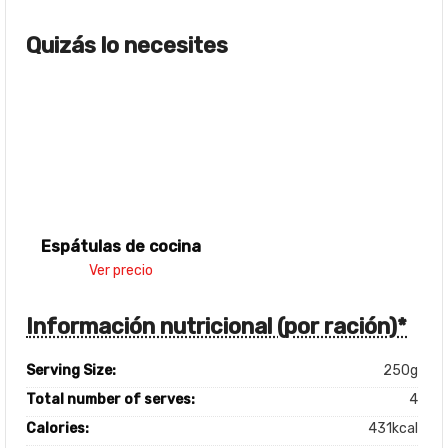
Quizás lo necesites
Espátulas de cocina
Ver precio
Información nutricional (por ración)*
Serving Size:
250g
Total number of serves:
4
Calories:
431kcal