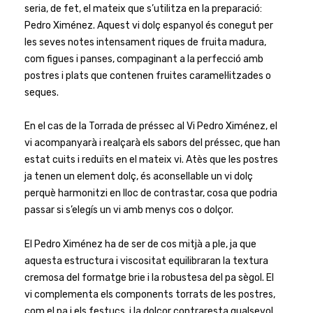
seria, de fet, el mateix que s’utilitza en la preparació:
Pedro Ximénez. Aquest vi dolç espanyol és conegut per
les seves notes intensament riques de fruita madura,
com figues i panses, compaginant a la perfecció amb
postres i plats que contenen fruites caramel·litzades o
seques.
En el cas de la Torrada de préssec al Vi Pedro Ximénez, el
vi acompanyarà i realçarà els sabors del préssec, que han
estat cuits i reduïts en el mateix vi. Atès que les postres
ja tenen un element dolç, és aconsellable un vi dolç
perquè harmonitzi en lloc de contrastar, cosa que podria
passar si s’elegís un vi amb menys cos o dolçor.
El Pedro Ximénez ha de ser de cos mitjà a ple, ja que
aquesta estructura i viscositat equilibraran la textura
cremosa del formatge brie i la robustesa del pa sègol. El
vi complementa els components torrats de les postres,
com el pa i els festucs, i la dolçor contraresta qualsevol