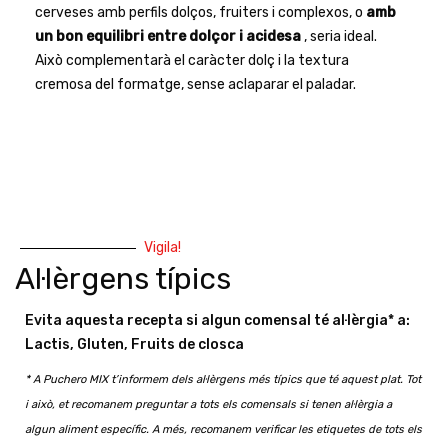
cerveses amb perfils dolços, fruiters i complexos, o
amb
un bon equilibri entre dolçor i acidesa
, seria ideal.
Això complementarà el caràcter dolç i la textura
cremosa del formatge, sense aclaparar el paladar.
Vigila!
Al·lèrgens típics
Evita aquesta recepta si algun comensal té al·lèrgia* a:
Lactis, Gluten, Fruits de closca
* A Puchero MIX t’informem dels al·lèrgens més típics que té aquest plat. Tot
i això, et recomanem preguntar a tots els comensals si tenen al·lèrgia a
algun aliment específic. A més, recomanem verificar les etiquetes de tots els