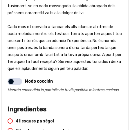
fusionant-se en cada mossegada i la càlida abraçada dels
préssecs caramel·litzats a la dolçor del vi.
Cada mos et convida a tancar els ulls i dansar al ritme de
cada melodia mentre els festucs torrats aporten aquest toc
cruixent i terrós que arrodoneix l'experiència. No és només
unes postres, és la banda sonora d'una tarda perfecta que
ara pots crear amb facilitat a la teva pròpia cuina. A punt per
fer aquesta fàcil recepta? Serveix aquestes torrades i deixa
que els aplaudiments siguin pel teu paladar.
Modo cocción
Mantén encendida la pantalla de tu dispositivo mientras cocinas
Ingredientes
4
llesques pa sègol