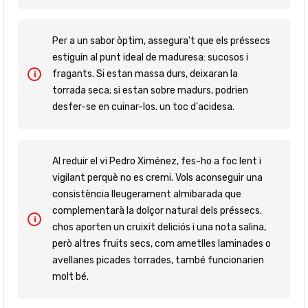
Per a un sabor òptim, assegura't que els préssecs
estiguin al punt ideal de maduresa: sucosos i
fragants. Si estan massa durs, deixaran la
torrada seca; si estan sobre madurs, podrien
desfer-se en cuinar-los. un toc d'acidesa.
Al reduir el vi Pedro Ximénez, fes-ho a foc lent i
vigilant perquè no es cremi. Vols aconseguir una
consistència lleugerament almibarada que
complementarà la dolçor natural dels préssecs.
chos aporten un cruixit deliciós i una nota salina,
però altres fruits secs, com ametlles laminades o
avellanes picades torrades, també funcionarien
molt bé.