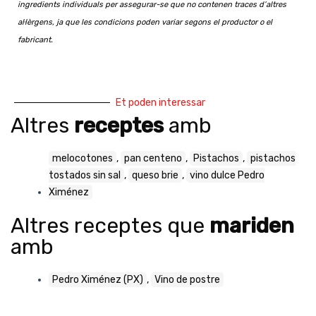
ingredients individuals per assegurar-se que no contenen traces d’altres
al·lèrgens, ja que les condicions poden variar segons el productor o el
fabricant.
Et poden interessar
Altres
receptes
amb
melocotones
,
pan centeno
,
Pistachos
,
pistachos
tostados sin sal
,
queso brie
,
vino dulce Pedro
Ximénez
Altres receptes que
mariden
amb
Pedro Ximénez (PX)
,
Vino de postre