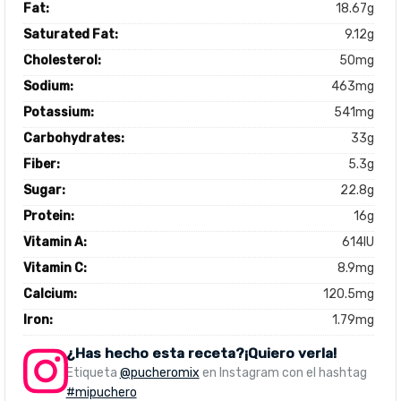
Fat:
18.67g
Saturated Fat:
9.12g
Cholesterol:
50mg
Sodium:
463mg
Potassium:
541mg
Carbohydrates:
33g
Fiber:
5.3g
Sugar:
22.8g
Protein:
16g
Vitamin A:
614IU
Vitamin C:
8.9mg
Calcium:
120.5mg
Iron:
1.79mg
¿Has hecho esta receta?¡Quiero verla!
Etiqueta
@pucheromix
en Instagram con el hashtag
#mipuchero