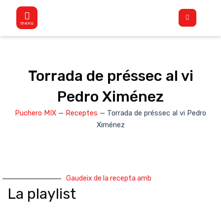
Vés
Flyout
al
Menu
contingut
Torrada de préssec al vi
Pedro Ximénez
Puchero MIX
—
Receptes
—
Torrada de préssec al vi Pedro
Ximénez
Gaudeix de la recepta amb
La playlist