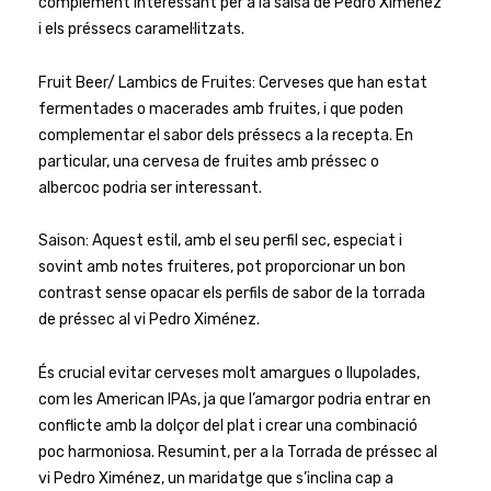
complement interessant per a la salsa de Pedro Ximénez
i els préssecs caramel·litzats.
Fruit Beer/ Lambics de Fruites: Cerveses que han estat
fermentades o macerades amb fruites, i que poden
complementar el sabor dels préssecs a la recepta. En
particular, una cervesa de fruites amb préssec o
albercoc podria ser interessant.
Saison: Aquest estil, amb el seu perfil sec, especiat i
sovint amb notes fruiteres, pot proporcionar un bon
contrast sense opacar els perfils de sabor de la torrada
de préssec al vi Pedro Ximénez.
És crucial evitar cerveses molt amargues o llupolades,
com les American IPAs, ja que l’amargor podria entrar en
conflicte amb la dolçor del plat i crear una combinació
poc harmoniosa. Resumint, per a la Torrada de préssec al
vi Pedro Ximénez, un maridatge que s’inclina cap a