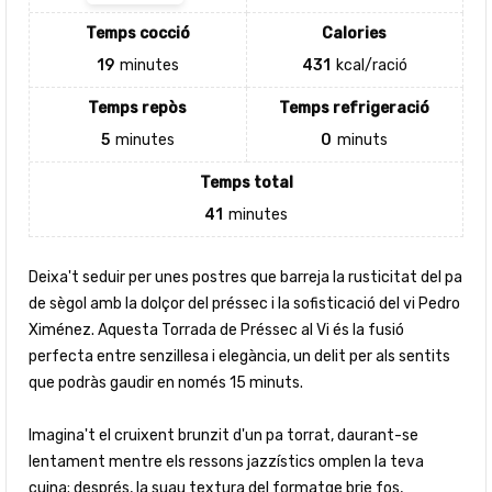
Temps cocció
Calories
19
minutes
431
kcal/ració
Temps repòs
Temps refrigeració
5
minutes
0
minuts
Temps total
41
minutes
Deixa't seduir per unes postres que barreja la rusticitat del pa
de sègol amb la dolçor del préssec i la sofisticació del vi Pedro
Ximénez. Aquesta Torrada de Préssec al Vi és la fusió
perfecta entre senzillesa i elegància, un delit per als sentits
que podràs gaudir en només 15 minuts.
Imagina't el cruixent brunzit d'un pa torrat, daurant-se
lentament mentre els ressons jazzístics omplen la teva
cuina; després, la suau textura del formatge brie fos,