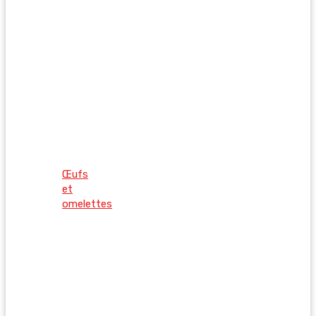
Œufs
et
omelettes