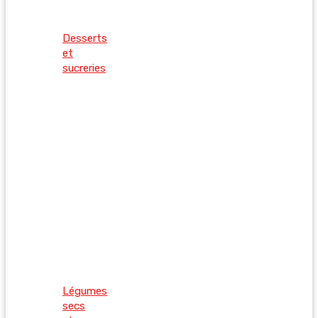
Desserts
et
sucreries
Légumes
secs