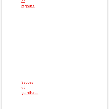
et
ragoûts
Sauces
et
garnitures