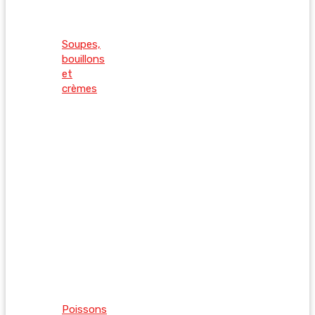
Soupes,
bouillons
et
crèmes
Poissons