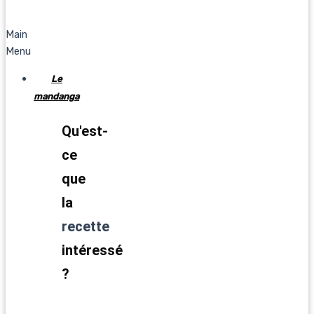
Main
Menu
Le
mandanga
Qu'est-
ce
que
la
recette
intéressé
?