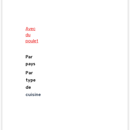
Avec
du
poulet
Par
pays
Par
type
de
cuisine