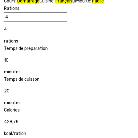
Cours:
Démarrage
Cuisine:
Français
Difficulté:
Facile
Rations
4
rations
Temps de préparation
10
minutes
Temps de cuisson
20
minutes
Calories
428,75
kcal/ration