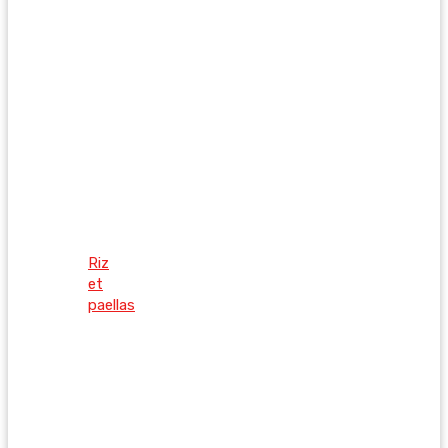
Riz
et
paellas