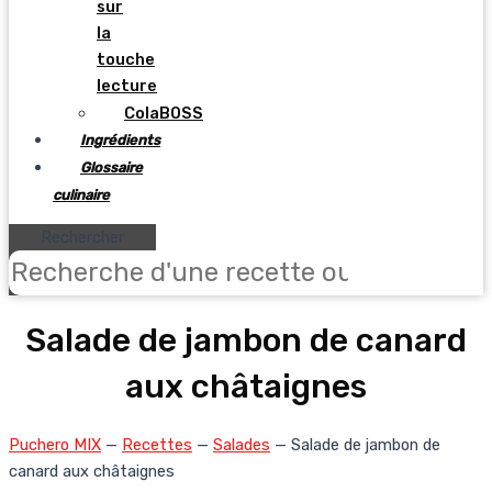
sur
la
touche
lecture
ColaBOSS
Ingrédients
Glossaire
culinaire
Rechercher
Salade de jambon de canard
aux châtaignes
Puchero MIX
—
Recettes
—
Salades
—
Salade de jambon de
canard aux châtaignes