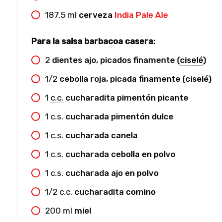
187.5
ml
cerveza
India Pale Ale
Para la salsa barbacoa casera:
2
dientes ajo, picados finamente (
ciselé
)
1/2
cebolla roja, picada finamente (ciselé)
1
c.c.
cucharadita pimentón picante
1
c.s.
cucharada pimentón dulce
1
c.s.
cucharada canela
1
c.s.
cucharada cebolla en polvo
1
c.s.
cucharada ajo en polvo
1/2
c.c.
cucharadita comino
200
ml
miel