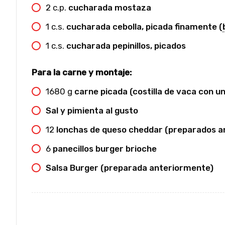
2
c.p.
cucharada mostaza
1
c.s.
cucharada cebolla, picada finamente (
1
c.s.
cucharada pepinillos, picados
Para la carne y montaje:
1680
g
carne picada (costilla de vaca con 
Sal y pimienta al gusto
12
lonchas de queso cheddar (preparados a
6
panecillos burger brioche
Salsa Burger (preparada anteriormente)