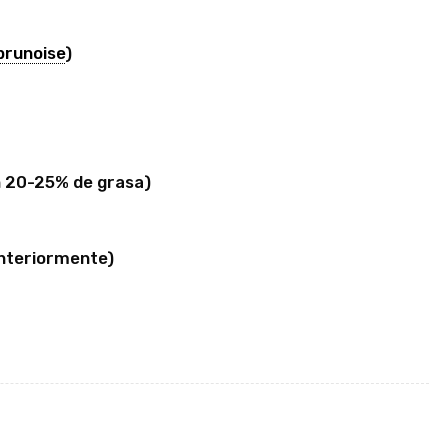
brunoise
)
un 20-25% de grasa)
nteriormente)