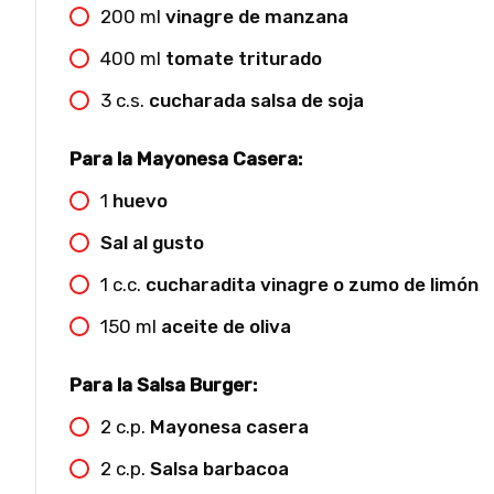
200
ml
vinagre de manzana
400
ml
tomate triturado
3
c.s.
cucharada salsa de soja
Para la Mayonesa Casera:
1
huevo
Sal al gusto
1
c.c.
cucharadita vinagre o zumo de limón
150
ml
aceite de oliva
Para la Salsa Burger:
2
c.p.
Mayonesa casera
2
c.p.
Salsa barbacoa