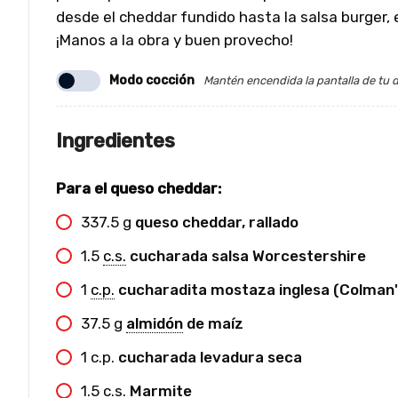
desde el cheddar fundido hasta la salsa burger, 
¡Manos a la obra y buen provecho!
Modo cocción
Mantén encendida la pantalla de tu d
Ingredientes
Para el queso cheddar:
337.5
g
queso cheddar, rallado
1.5
c.s.
cucharada salsa Worcestershire
1
c.p.
cucharadita mostaza inglesa (Colman'
37.5
g
almidón
de maíz
1
c.p.
cucharada levadura seca
1.5
c.s.
Marmite