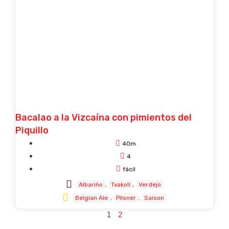
Bacalao a la Vizcaína con pimientos del
Piquillo
40m
4
fácil
Albariño
Txakolí
Verdejo
Belgian Ale
Pilsner
Saison
1
2