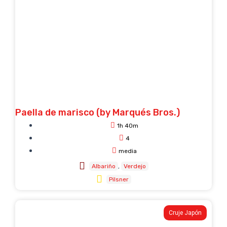
Paella de marisco (by Marqués Bros.)
1h 40m
4
media
Albariño
Verdejo
Pilsner
Cruje Japón