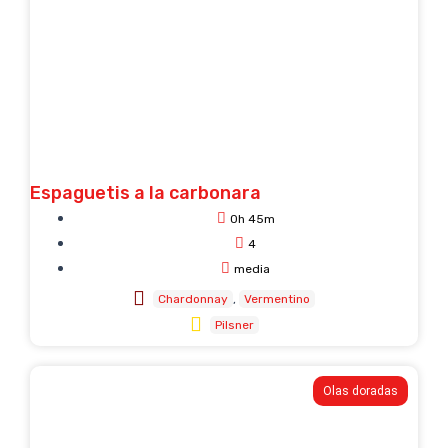
Espaguetis a la carbonara
0h 45m
4
media
Chardonnay
Vermentino
Pilsner
Olas doradas