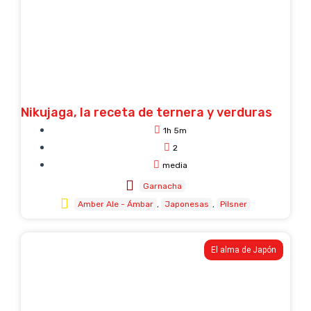
Nikujaga, la receta de ternera y verduras
1h 5m
2
media
Garnacha
Amber Ale - Ámbar
Japonesas
Pilsner
El alma de Japón