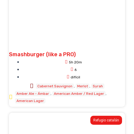
Smashburger (like a PRO)
5h 20m
6
difícil
Cabernet Sauvignon
Merlot
Syrah
Amber Ale - Ámbar
American Amber / Red Lager
American Lager
Refugio catalán