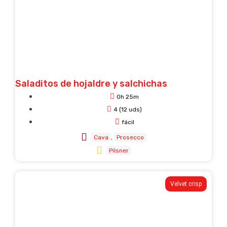
Saladitos de hojaldre y salchichas
0h 25m
4 (12 uds)
fácil
Cava
Prosecco
Pilsner
Velvet crisp