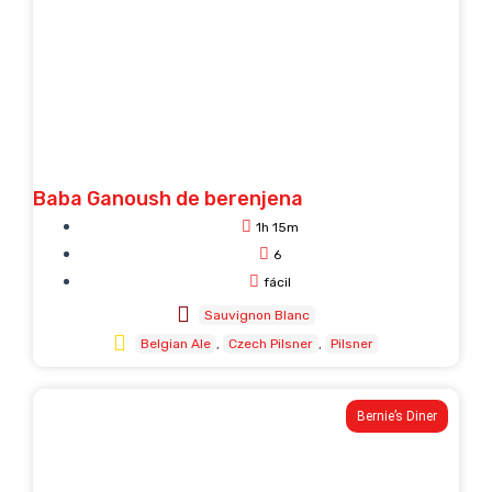
Baba Ganoush de berenjena
1h 15m
6
fácil
Sauvignon Blanc
Belgian Ale
Czech Pilsner
Pilsner
Bernie’s Diner