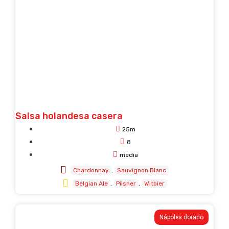
Salsa holandesa casera
25m
8
media
Chardonnay
Sauvignon Blanc
Belgian Ale
Pilsner
Witbier
Nápoles dorado