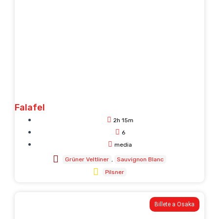
Falafel
2h 15m
6
media
Grüner Veltliner
Sauvignon Blanc
Pilsner
Billete a Osaka