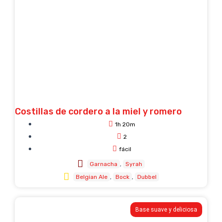
Costillas de cordero a la miel y romero
1h 20m
2
fácil
Garnacha
Syrah
Belgian Ale
Bock
Dubbel
Base suave y deliciosa