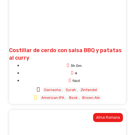
Costillar de cerdo con salsa BBQ y patatas
al curry
3h 0m
4
fácil
Garnacha
Syrah
Zinfandel
American IPA
Bock
Brown Ale
Alma Romana