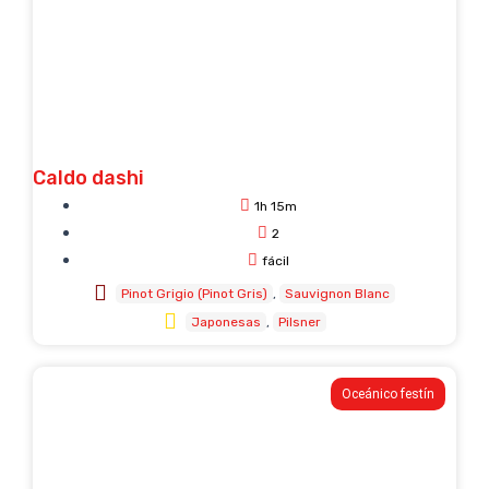
Caldo dashi
1h 15m
2
fácil
Pinot Grigio (Pinot Gris)
Sauvignon Blanc
Japonesas
Pilsner
Oceánico festín