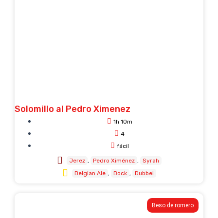
Solomillo al Pedro Ximenez
1h 10m
4
fácil
Jerez
Pedro Ximénez
Syrah
Belgian Ale
Bock
Dubbel
Beso de romero