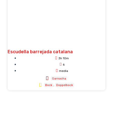
Escudella barrejada catalana
3h 10m
6
media
Garnacha
Bock
Doppelbock