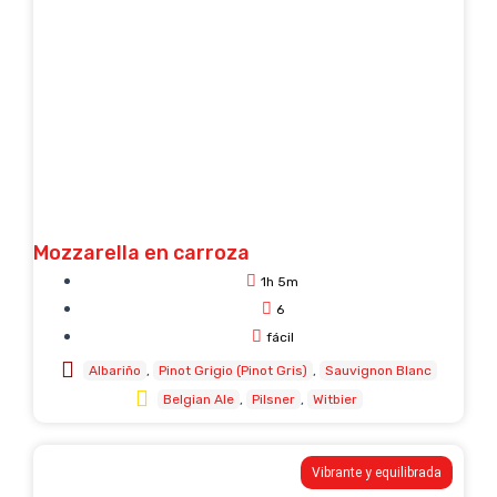
Mozzarella en carroza
1h 5m
6
fácil
Albariño
Pinot Grigio (Pinot Gris)
Sauvignon Blanc
Belgian Ale
Pilsner
Witbier
Vibrante y equilibrada