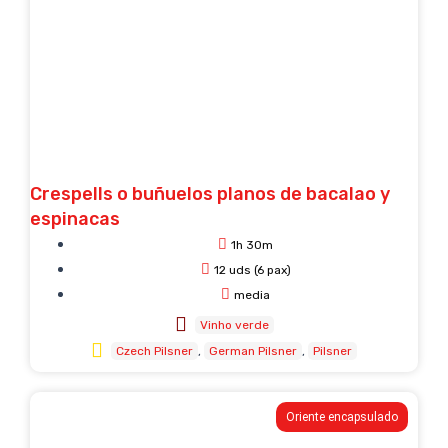
Crespells o buñuelos planos de bacalao y
espinacas
1h 30m
12 uds (6 pax)
media
Vinho verde
Czech Pilsner
German Pilsner
Pilsner
Oriente encapsulado