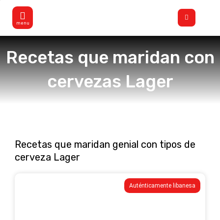
Ir
Flyout
al
Menu
contenido
Recetas que maridan con
cervezas Lager
Recetas que maridan genial con tipos de
cerveza Lager
Página
Página
Auténticamente libanesa