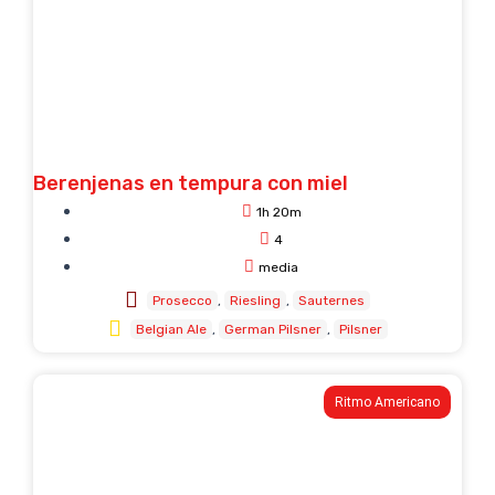
Berenjenas en tempura con miel
1h 20m
4
media
Prosecco
Riesling
Sauternes
Belgian Ale
German Pilsner
Pilsner
Ritmo Americano