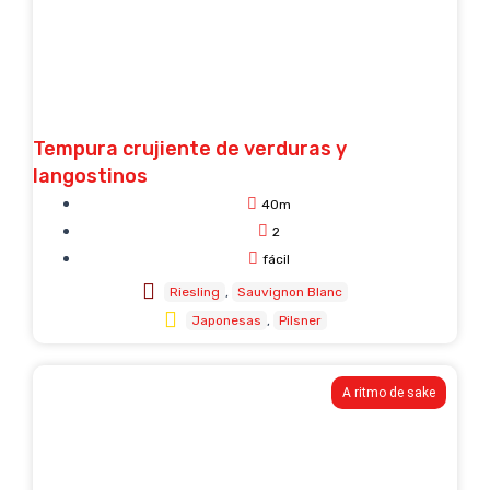
Tempura crujiente de verduras y
langostinos
40m
2
fácil
Riesling
Sauvignon Blanc
Japonesas
Pilsner
A ritmo de sake