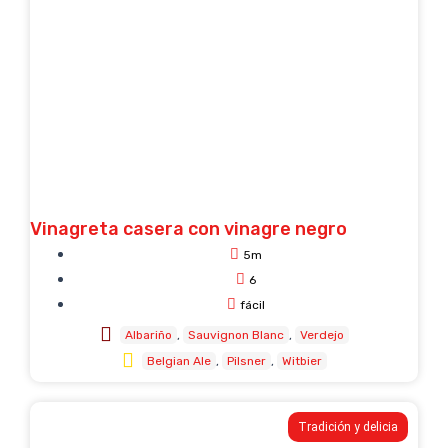
Vinagreta casera con vinagre negro
5m
6
fácil
Albariño
Sauvignon Blanc
Verdejo
Belgian Ale
Pilsner
Witbier
Tradición y delicia