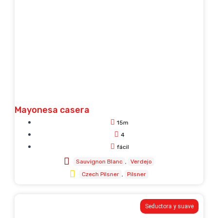
Mayonesa casera
15m
4
fácil
Sauvignon Blanc
Verdejo
Czech Pilsner
Pilsner
Seductora y suave