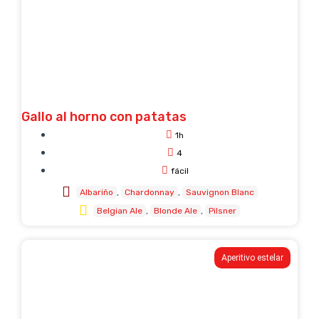
Gallo al horno con patatas
1h
4
fácil
Albariño
Chardonnay
Sauvignon Blanc
Belgian Ale
Blonde Ale
Pilsner
Aperitivo estelar