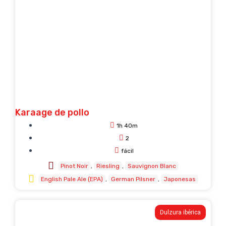
Karaage de pollo
1h 40m
2
fácil
Pinot Noir
Riesling
Sauvignon Blanc
English Pale Ale (EPA)
German Pilsner
Japonesas
Dulzura ibérica